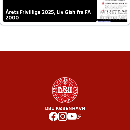
Årets Frivillige 2025, Liv Gish fra FA
Webinar - K
2000
foråret 202
DBU KØBENHAVN