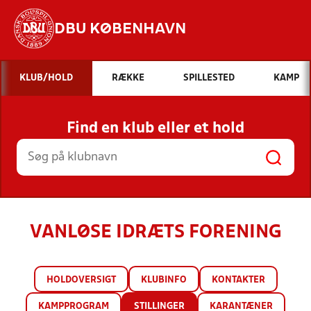
DBU KØBENHAVN
Hvad vil du søge efter?
KLUB/HOLD
RÆKKE
SPILLESTED
KAMP
INDHOLD OG NYHEDER
Find en klub eller et hold
STILLINGER, RESULTATER, KLUBBER OG
HOLD
VANLØSE IDRÆTS FORENING
HOLDOVERSIGT
KLUBINFO
KONTAKTER
KAMPPROGRAM
STILLINGER
KARANTÆNER