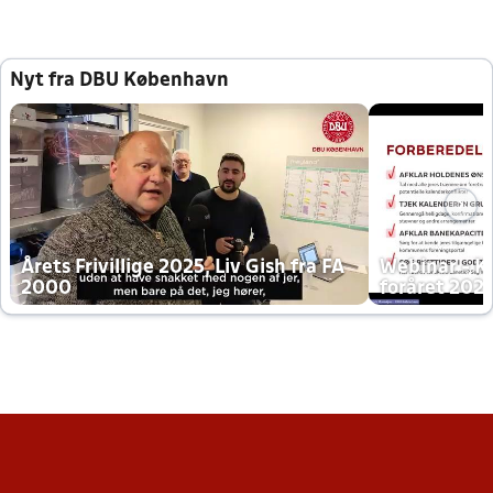
Nyt fra DBU København
Årets Frivillige 2025, Liv Gish fra FA
Webinar - K
2000
foråret 202