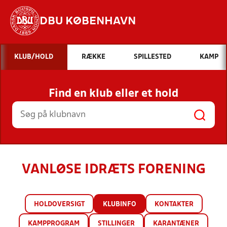
DBU KØBENHAVN
Hvad vil du søge efter?
KLUB/HOLD
RÆKKE
SPILLESTED
KAMP
INDHOLD OG NYHEDER
Find en klub eller et hold
STILLINGER, RESULTATER, KLUBBER OG
HOLD
VANLØSE IDRÆTS FORENING
HOLDOVERSIGT
KLUBINFO
KONTAKTER
KAMPPROGRAM
STILLINGER
KARANTÆNER