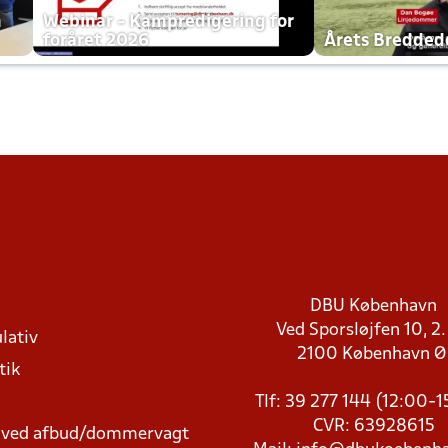
h
Webinar - Kampredigering for
foråret 2026
Årets Bredde
DBU København
Ved Sporsløjfen 10, 2.
lativ
2100 København 
tik
Tlf: 39 277 144 (12:00-
CVR: 63928615
t ved afbud/dommervagt