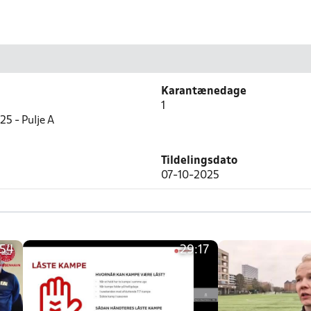
Karantænedage
1
25 - Pulje A
Tildelingsdato
07-10-2025
:54
29:17