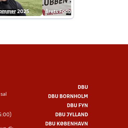
dommer 2025
Årets Fodboldklub 2025 mp4
DBU
 sal
DBU BORNHOLM
Ø
DBU FYN
15:00)
DBU JYLLAND
DBU KØBENHAVN