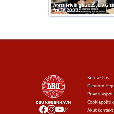
Årets Frivillige 2025, Liv Gis
fra FA 2000
Kontakt os
Økonomiregu
Privatlivspoli
Cookiepolitik
DBU KØBENHAVN
Akut kontak