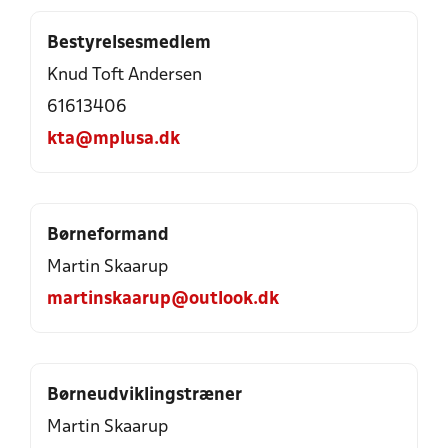
Bestyrelsesmedlem
Knud Toft Andersen
61613406
kta@mplusa.dk
Børneformand
Martin Skaarup
martinskaarup@outlook.dk
Børneudviklingstræner
Martin Skaarup