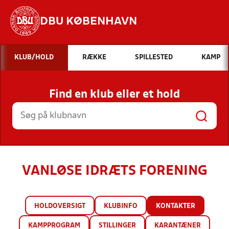
DBU KØBENHAVN
Hvad vil du søge efter?
KLUB/HOLD
RÆKKE
SPILLESTED
KAMP
INDHOLD OG NYHEDER
Find en klub eller et hold
STILLINGER, RESULTATER, KLUBBER OG
HOLD
VANLØSE IDRÆTS FORENING
HOLDOVERSIGT
KLUBINFO
KONTAKTER
KAMPPROGRAM
STILLINGER
KARANTÆNER