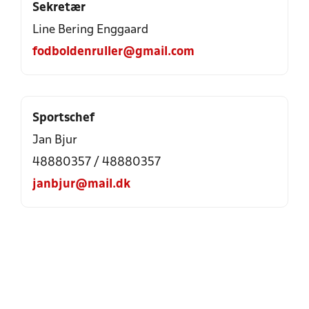
Sekretær
Line Bering Enggaard
fodboldenruller@gmail.com
Sportschef
Jan Bjur
48880357
/
48880357
janbjur@mail.dk