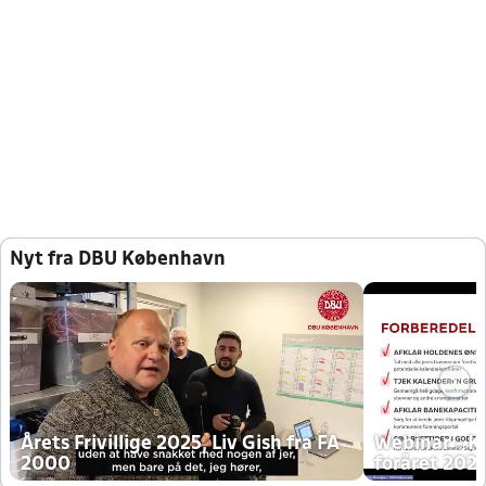
Nyt fra DBU København
Årets Frivillige 2025, Liv Gish fra FA
Webinar - K
2000
foråret 202