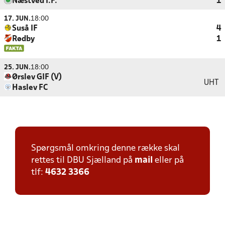
Næstved I.F.
1
17. JUN.
18:00
Suså IF
4
Rødby
1
25. JUN.
18:00
Ørslev GIF (V)
UHT
Haslev FC
Spørgsmål omkring denne række skal
rettes til DBU Sjælland på
mail
eller på
tlf:
4632 3366