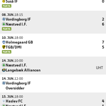
Suså IF
0
08. JUN.
18:15
Vordingborg IF
2
Næstved I.F.
6
10. JUN.
18:00
Holmegaard GB
7
TGB/DMI
5
14. JUN.
10:00
Næstved I.F.
UHT
Langebæk Alliancen
14. JUN.
12:00
Vordingborg IF
Oversidder
15. JUN.
18:00
Haslev FC
4