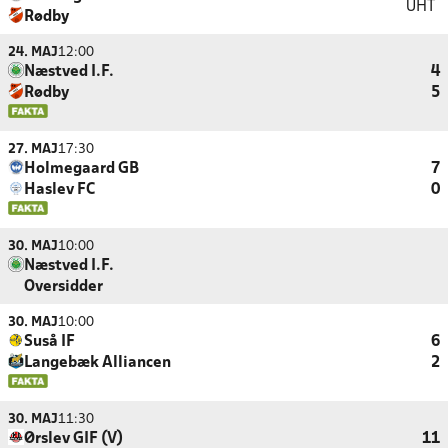
UHT
Rødby
24. MAJ
12:00
Næstved I.F.
4
Rødby
5
27. MAJ
17:30
Holmegaard GB
7
Haslev FC
0
30. MAJ
10:00
Næstved I.F.
Oversidder
30. MAJ
10:00
Suså IF
6
Langebæk Alliancen
2
30. MAJ
11:30
Ørslev GIF (V)
11