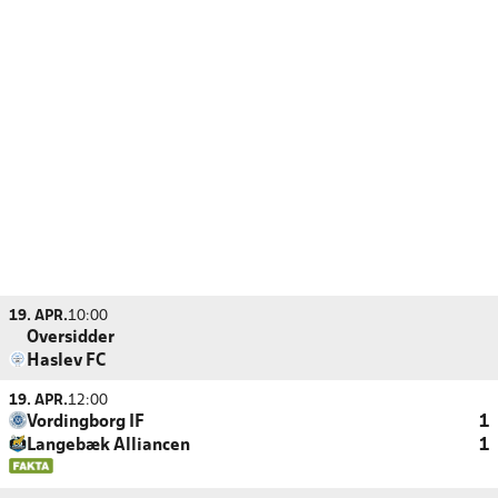
19. APR.
10:00
Oversidder
Haslev FC
19. APR.
12:00
Vordingborg IF
1
Langebæk Alliancen
1