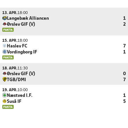
13. APR.
18:00
Langebæk Alliancen
1
Ørslev GIF (V)
2
15. APR.
18:00
Haslev FC
7
Vordingborg IF
1
18. APR.
11:30
Ørslev GIF (V)
0
TGB/DMI
7
19. APR.
10:00
Næstved I.F.
1
Suså IF
5