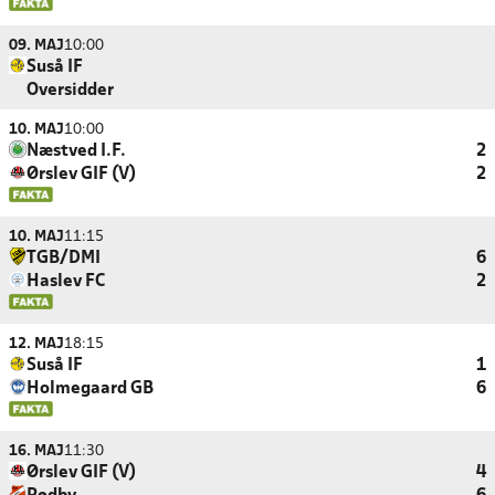
09. MAJ
10:00
Suså IF
Oversidder
10. MAJ
10:00
Næstved I.F.
2
Ørslev GIF (V)
2
10. MAJ
11:15
TGB/DMI
6
Haslev FC
2
12. MAJ
18:15
Suså IF
1
Holmegaard GB
6
16. MAJ
11:30
Ørslev GIF (V)
4