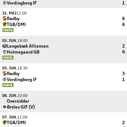
Vordingborg IF
1
31. MAJ
12:00
Rødby
6
TGB/DMI
6
03. JUN.
18:00
Langebæk Alliancen
2
Holmegaard GB
4
05. JUN.
18:30
Rødby
3
Vordingborg IF
1
06. JUN.
10:00
Oversidder
Ørslev GIF (V)
07. JUN.
11:00
TGB/DMI
2