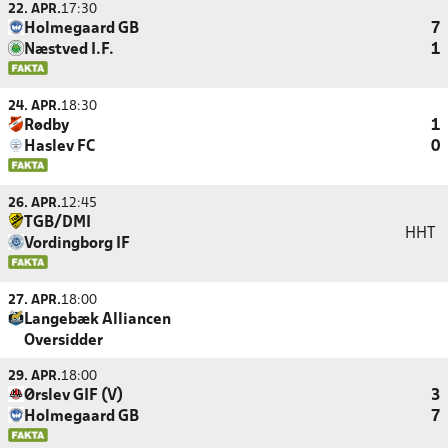
22. APR.
17:30
Holmegaard GB
7
Næstved I.F.
1
24. APR.
18:30
Rødby
1
Haslev FC
0
26. APR.
12:45
TGB/DMI
HHT
Vordingborg IF
27. APR.
18:00
Langebæk Alliancen
Oversidder
29. APR.
18:00
Ørslev GIF (V)
3
Holmegaard GB
7