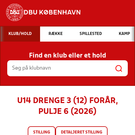
DBU KØBENHAVN
Hvad vil du søge efter?
KLUB/HOLD
RÆKKE
SPILLESTED
KAMP
INDHOLD OG NYHEDER
Find en klub eller et hold
STILLINGER, RESULTATER, KLUBBER OG
HOLD
U14 DRENGE 3 (12) FORÅR,
PULJE 6 (2026)
STILLING
DETALJERET STILLING