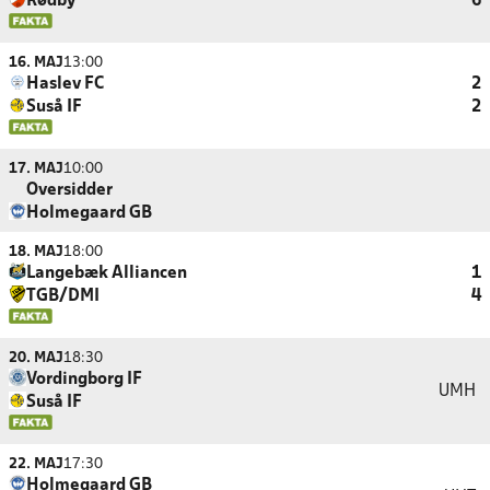
Rødby
6
16. MAJ
13:00
Haslev FC
2
Suså IF
2
17. MAJ
10:00
Oversidder
Holmegaard GB
18. MAJ
18:00
Langebæk Alliancen
1
TGB/DMI
4
20. MAJ
18:30
Vordingborg IF
UMH
Suså IF
22. MAJ
17:30
Holmegaard GB