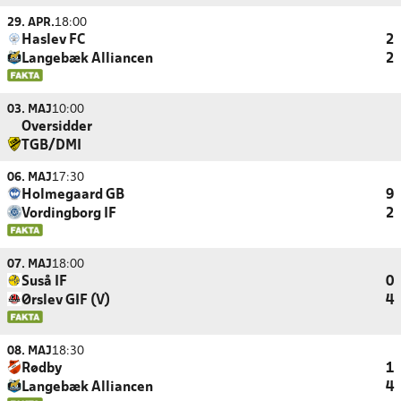
29. APR.
18:00
Haslev FC
2
Langebæk Alliancen
2
03. MAJ
10:00
Oversidder
TGB/DMI
06. MAJ
17:30
Holmegaard GB
9
Vordingborg IF
2
07. MAJ
18:00
Suså IF
0
Ørslev GIF (V)
4
08. MAJ
18:30
Rødby
1
Langebæk Alliancen
4