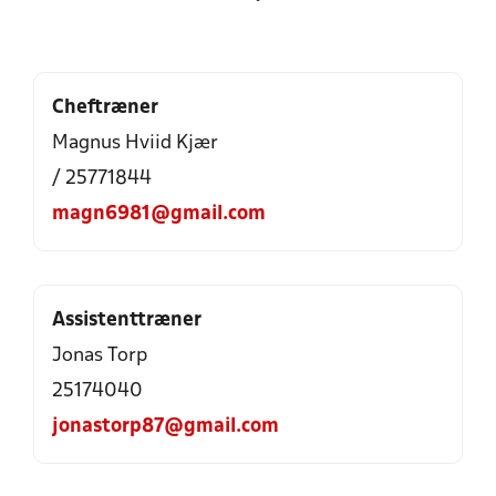
Cheftræner
Magnus Hviid Kjær
/ 25771844
magn6981@gmail.com
Assistenttræner
Jonas Torp
25174040
jonastorp87@gmail.com