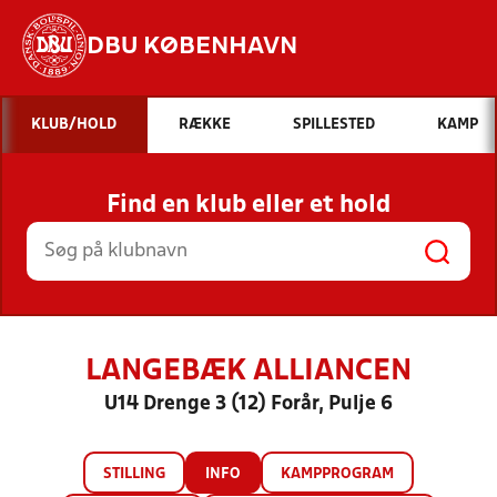
DBU KØBENHAVN
Hvad vil du søge efter?
KLUB/HOLD
RÆKKE
SPILLESTED
KAMP
INDHOLD OG NYHEDER
Find en klub eller et hold
STILLINGER, RESULTATER, KLUBBER OG
HOLD
LANGEBÆK ALLIANCEN
U14 Drenge 3 (12) Forår, Pulje 6
STILLING
INFO
KAMPPROGRAM