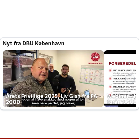
Nyt fra DBU København
Årets Frivillige 2025, Liv Gish fra FA
Webinar - K
2000
foråret 202