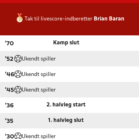
Tak til livescore-indberetter
Brian Baran
Kamp slut
'70
Ukendt spiller
'52
Ukendt spiller
'46
Ukendt spiller
'45
2. halvleg start
'36
1. halvleg slut
'35
Ukendt spiller
'30