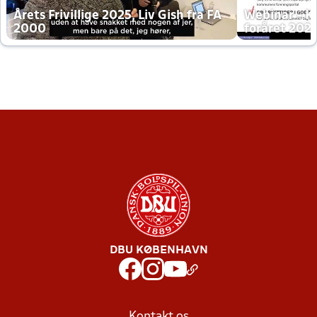
Årets Frivillige 2025, Liv Gish fra FA
Webinar - K
2000
foråret 202
DBU KØBENHAVN
Kontakt os