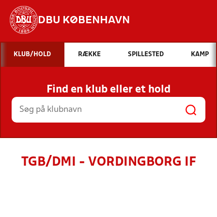
DBU KØBENHAVN
Hvad vil du søge efter?
KLUB/HOLD
RÆKKE
SPILLESTED
KAMP
INDHOLD OG NYHEDER
Find en klub eller et hold
STILLINGER, RESULTATER, KLUBBER OG
HOLD
TGB/DMI - VORDINGBORG IF