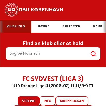
DBU KØBENHAVN
Hvad vil du søge efter?
KLUB/HOLD
RÆKKE
SPILLESTED
KAMP
INDHOLD OG NYHEDER
Find en klub eller et hold
STILLINGER, RESULTATER, KLUBBER OG
HOLD
FC SYDVEST (LIGA 3)
U19 Drenge Liga 4 (2006-07) 11:11/9:9 TT
STILLING
INFO
KAMPPROGRAM