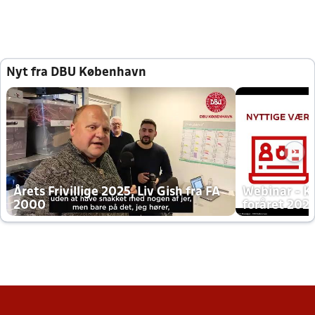
Nyt fra DBU København
Årets Frivillige 2025, Liv Gish fra FA
Webinar - K
2000
foråret 202