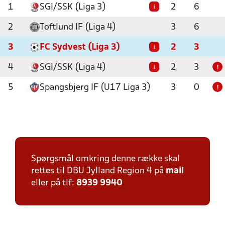
1
SGI/SSK (Liga 3)
2
6
i
2
Toftlund IF (Liga 4)
3
6
3
FC Sydvest (Liga 3)
2
3
i
4
SGI/SSK (Liga 4)
2
3
i
!
5
Spangsbjerg IF (U17 Liga 3)
3
0
!
Spørgsmål omkring denne række skal
rettes til DBU Jylland Region 4 på
mail
eller på tlf:
8939 9940