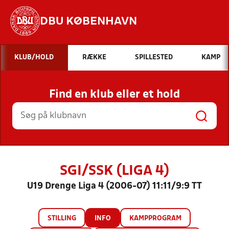
DBU KØBENHAVN
Hvad vil du søge efter?
KLUB/HOLD
RÆKKE
SPILLESTED
KAMP
INDHOLD OG NYHEDER
Find en klub eller et hold
STILLINGER, RESULTATER, KLUBBER OG
HOLD
SGI/SSK (LIGA 4)
U19 Drenge Liga 4 (2006-07) 11:11/9:9 TT
STILLING
INFO
KAMPPROGRAM