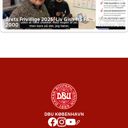
Årets Frivillige 2025, Liv Gish fra FA
Webinar - K
2000
foråret 202
DBU KØBENHAVN