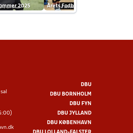
dommer 2025
Årets Fodboldklub 2025 mp4
DBU
 sal
DBU BORNHOLM
Ø
DBU FYN
15:00)
DBU JYLLAND
DBU KØBENHAVN
vn.dk
DBU LOLLAND-FALSTER