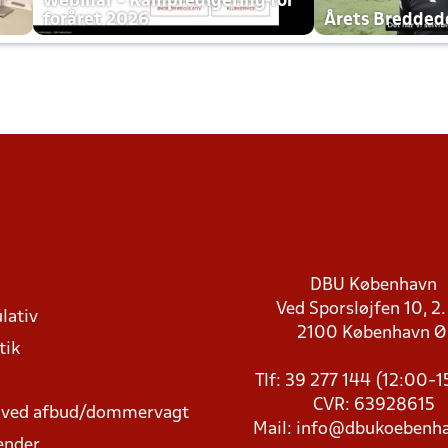
h
Webinar - Kampredigering for
foråret 2026
Årets Bredde
DBU København
Ved Sporsløjfen 10, 2.
lativ
2100 København 
tik
Tlf: 39 277 144 (12:00-
CVR: 63928615
t ved afbud/dommervagt
Mail:
info@dbukoebenha
ender