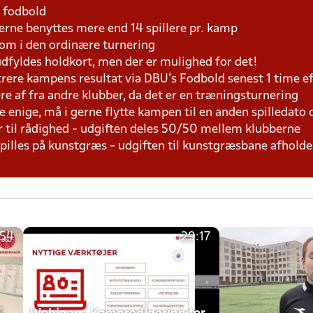
1 fodbold
rne benyttes mere end 14 spillere pr. kamp
som i den ordinære turnering
 udfyldes holdkort, men der er mulighed for det!
trere kampens resultat via DBU's Fodbold senest 1 time 
lere af fra andre klubber, da det er en træningsturnering
e enige, må i gerne flytte kampen til en anden spilledato 
r til rådighed - udgiften deles 50/50 mellem klubberne
 spilles på kunstgræs - udgiften til kunstgræsbane afhol
:54
29:17