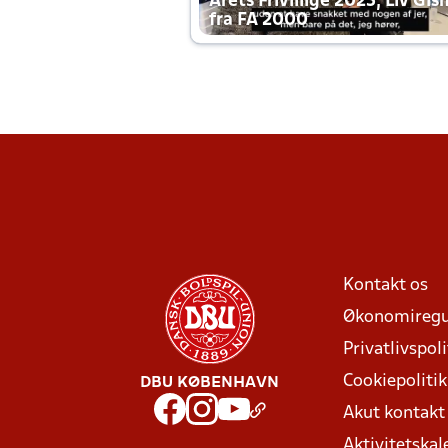
Årets Frivillige 2025, Liv Gis
fra FA 2000
Kontakt os
Økonomiregu
Privatlivspoli
Cookiepolitik
DBU KØBENHAVN
Akut kontak
Aktivitetskal