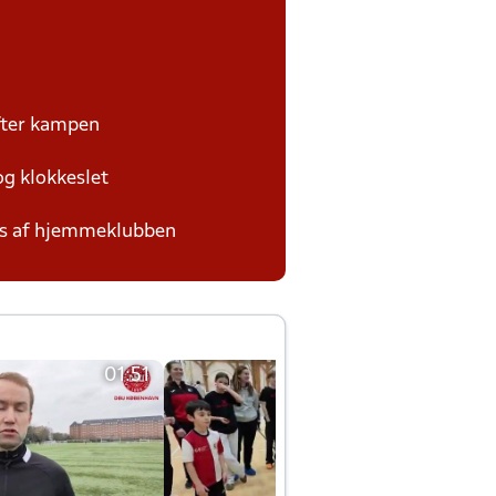
efter kampen
og klokkeslet
des af hjemmeklubben
01:51
01:42