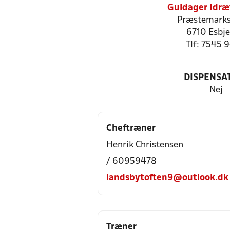
Guldager Idræ
Præstemarks
6710 Esbje
Tlf: 7545 
DISPENSA
Nej
Cheftræner
Henrik Christensen
/ 60959478
landsbytoften9@outlook.dk
Træner