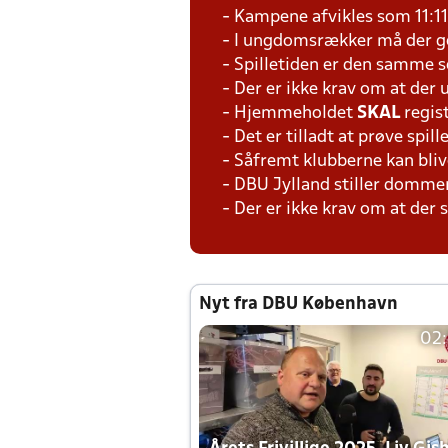
- Kampene afvikles som 11:1
- I ungdomsrækker må der ge
- Spilletiden er den samme 
- Der er ikke krav om at der
- Hjemmeholdet
SKAL
regis
- Det er tilladt at prøve spil
- Såfremt klubberne kan bliv
- DBU Jylland stiller domme
- Der er ikke krav om at der
Nyt fra DBU København
02