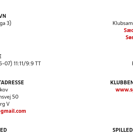
VN
ga 3)
Klubsam
Sæd
Sø
E
-07) 11:11/9:9 TT
TADRESSE
KLUBBEN
skov
www.sg
nsvej 50
rg V
gmail.com
TED
SPILLE