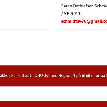
Søren Dethlefsen Schmi
/ 51499142
schmidts476@gmail.c
ke skal rettes til DBU Jylland Region 4 på
mail
eller på 