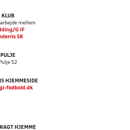
KLUB
arbejde mellem
ding/G IF
nderris SK
PULJE
Pulje 52
S HJEMMESIDE
i-fodbold.dk
DRAGT HJEMME