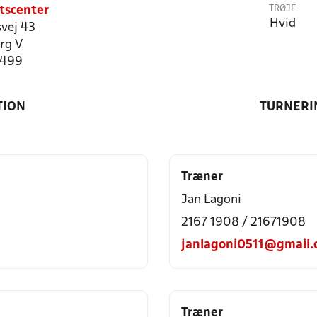
TRØJE
tscenter
Hvid
vej 43
rg V
9499
TION
TURNERI
Træner
Jan Lagoni
2167 1908 / 21671908
janlagoni0511@gmail
Træner