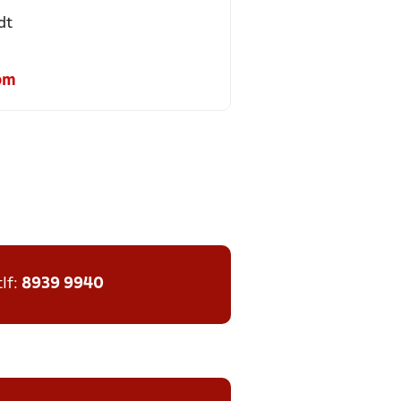
dt
om
tlf:
8939 9940