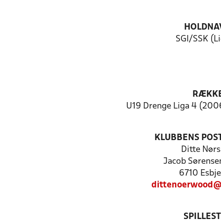
HOLDNA
SGI/SSK (Li
RÆKK
U19 Drenge Liga 4 (2006
KLUBBENS POS
Ditte Nør
Jacob Sørense
6710 Esbje
dittenoerwood@
SPILLES