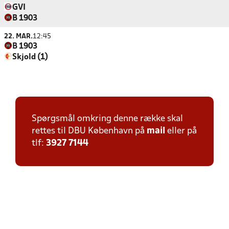
GVI
B 1903
22. MAR.
12:45
B 1903
Skjold (1)
Spørgsmål omkring denne række skal
rettes til DBU København på
mail
eller på
tlf:
3927 7144