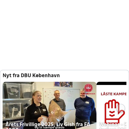
Nyt fra DBU København
Årets Frivillige 2025, Liv Gish fra FA
Webinar - K