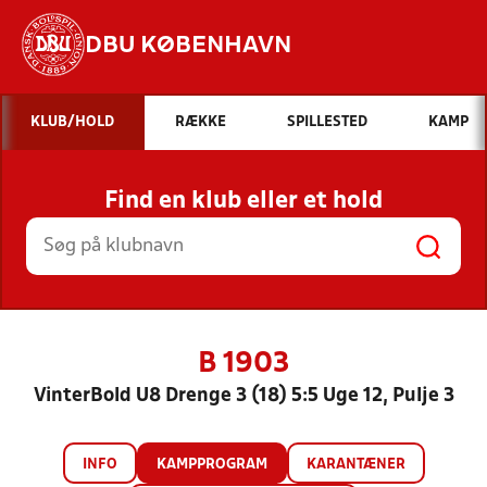
DBU KØBENHAVN
Hvad vil du søge efter?
KLUB/HOLD
RÆKKE
SPILLESTED
KAMP
INDHOLD OG NYHEDER
Find en klub eller et hold
STILLINGER, RESULTATER, KLUBBER OG
HOLD
B 1903
VinterBold U8 Drenge 3 (18) 5:5 Uge 12, Pulje 3
INFO
KAMPPROGRAM
KARANTÆNER