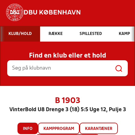
DBU KØBENHAVN
Hvad vil du søge efter?
KLUB/HOLD
RÆKKE
SPILLESTED
KAMP
INDHOLD OG NYHEDER
Find en klub eller et hold
STILLINGER, RESULTATER, KLUBBER OG
HOLD
B 1903
VinterBold U8 Drenge 3 (18) 5:5 Uge 12, Pulje 3
INFO
KAMPPROGRAM
KARANTÆNER