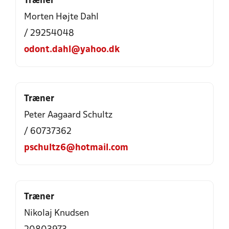
Træner
Morten Højte Dahl
/ 29254048
odont.dahl@yahoo.dk
Træner
Peter Aagaard Schultz
/ 60737362
pschultz6@hotmail.com
Træner
Nikolaj Knudsen