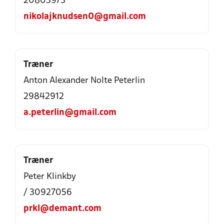
20803973
nikolajknudsen0@gmail.com
Træner
Anton Alexander Nolte Peterlin
29842912
a.peterlin@gmail.com
Træner
Peter Klinkby
/ 30927056
prkl@demant.com