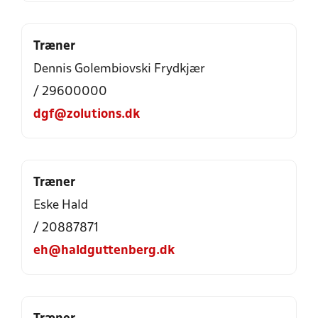
Træner
Dennis Golembiovski Frydkjær
/ 29600000
dgf@zolutions.dk
Træner
Eske Hald
/ 20887871
eh@haldguttenberg.dk