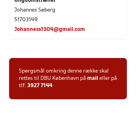
Ungdomstræner
Johannes Søberg
51703149
Johanness1304@gmail.com
Spørgsmål omkring denne række skal
rettes til DBU København på
mail
eller på
tlf:
3927 7144