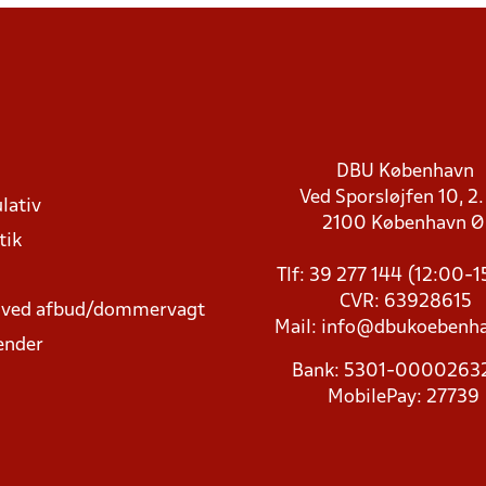
DBU København
Ved Sporsløjfen 10, 2.
lativ
2100 København 
tik
Tlf: 39 277 144 (12:00-
CVR: 63928615
t ved afbud/dommervagt
Mail:
info@dbukoebenha
ender
Bank: 5301-000026
MobilePay: 27739