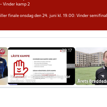
 - Vinder kamp 2
ller finale onsdag den 24. juni kl. 19.00: Vinder semifinal
:54
29:17
h
Webinar - Kampredigering for
foråret 2026
Årets Bredde