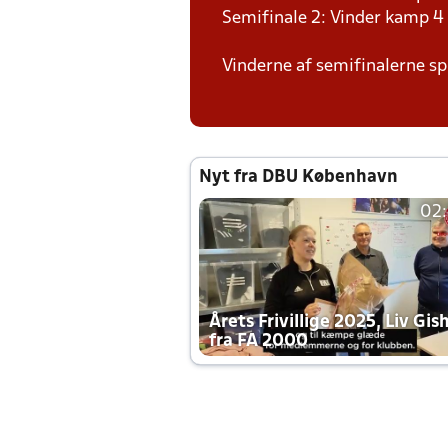
Semifinale 2: Vinder kamp 4
Vinderne af semifinalerne spi
Nyt fra DBU København
02
Årets Frivillige 2025, Liv Gis
fra FA 2000