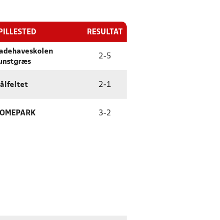
PILLESTED
RESULTAT
adehaveskolen
2
-
5
unstgræs
ålfeltet
2
-
1
OMEPARK
3
-
2