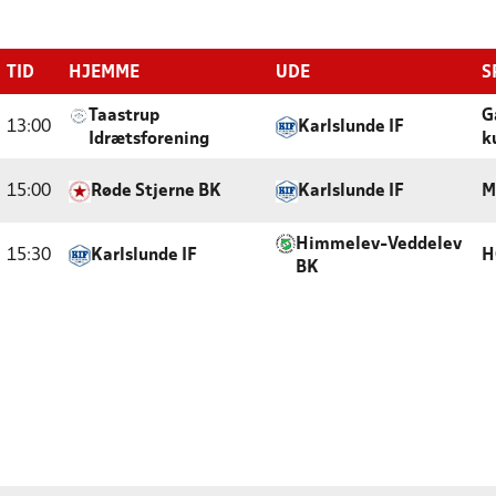
TID
HJEMME
UDE
S
Taastrup
G
13:00
Karlslunde IF
Idrætsforening
k
15:00
Røde Stjerne BK
Karlslunde IF
M
Himmelev-Veddelev
15:30
Karlslunde IF
H
BK