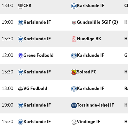
13:00
CFK
Karlslunde IF
C
19:00
Karlslunde IF
Gundsølille SGIF (2)
H
15:30
Karlslunde IF
Hundige BK
H
12:00
Greve Fodbold
Karlslunde IF
G
15:30
Karlslunde IF
Solrød FC
H
13:00
VG Fodbold
Karlslunde IF
R
19:00
Karlslunde IF
Torslunde-Ishøj IF
H
15:30
Karlslunde IF
Vindinge IF
H