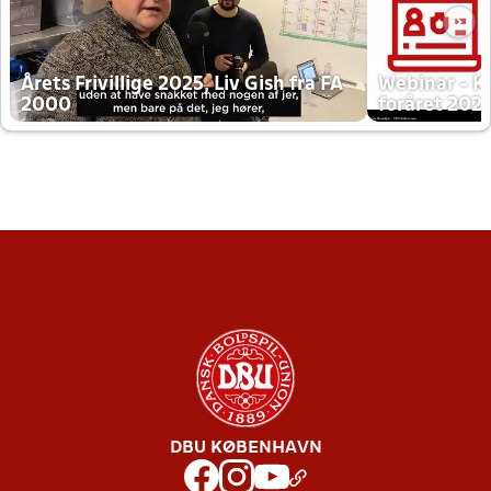
Årets Frivillige 2025, Liv Gish fra FA
Webinar - K
2000
foråret 202
DBU KØBENHAVN