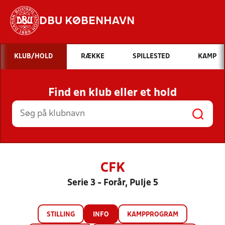
DBU KØBENHAVN
Hvad vil du søge efter?
KLUB/HOLD
RÆKKE
SPILLESTED
KAMP
INDHOLD OG NYHEDER
Find en klub eller et hold
STILLINGER, RESULTATER, KLUBBER OG
HOLD
CFK
Serie 3 - Forår, Pulje 5
STILLING
INFO
KAMPPROGRAM