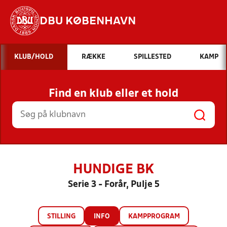
DBU KØBENHAVN
Hvad vil du søge efter?
KLUB/HOLD
RÆKKE
SPILLESTED
KAMP
INDHOLD OG NYHEDER
Find en klub eller et hold
STILLINGER, RESULTATER, KLUBBER OG
HOLD
HUNDIGE BK
Serie 3 - Forår, Pulje 5
STILLING
INFO
KAMPPROGRAM