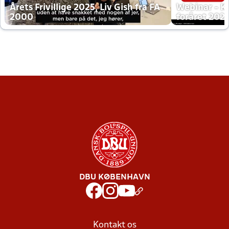
Årets Frivillige 2025, Liv Gish fra FA
Webinar - K
2000
foråret 202
DBU KØBENHAVN
Kontakt os