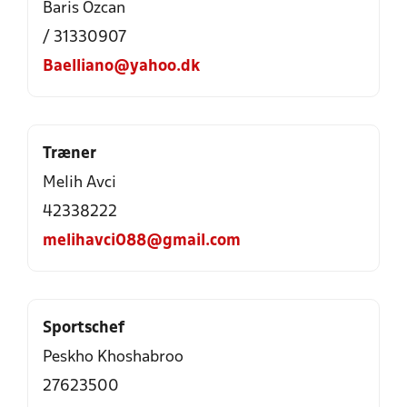
Baris Özcan
/ 31330907
Baelliano@yahoo.dk
Træner
Melih Avci
42338222
melihavci088@gmail.com
Sportschef
Peskho Khoshabroo
27623500