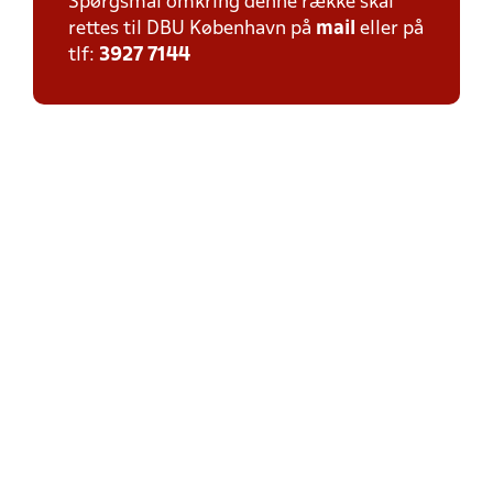
Spørgsmål omkring denne række skal
rettes til DBU København på
mail
eller på
tlf:
3927 7144