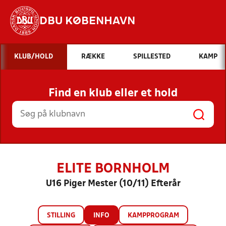
DBU KØBENHAVN
Hvad vil du søge efter?
KLUB/HOLD
RÆKKE
SPILLESTED
KAMP
INDHOLD OG NYHEDER
Find en klub eller et hold
STILLINGER, RESULTATER, KLUBBER OG
HOLD
ELITE BORNHOLM
U16 Piger Mester (10/11) Efterår
STILLING
INFO
KAMPPROGRAM