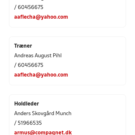
/ 60456675
aaflecha@yahoo.com
Træner
Andreas August Pihl
/ 60456675
aaflecha@yahoo.com
Holdleder
Anders Skovgård Munch
/ 51966535
armus@compaqnet.dk