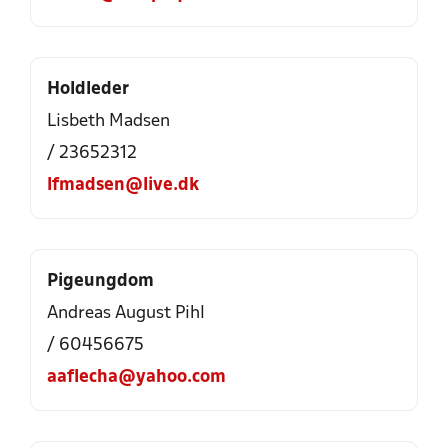
Holdleder
Lisbeth Madsen
/ 23652312
lfmadsen@live.dk
Pigeungdom
Andreas August Pihl
/ 60456675
aaflecha@yahoo.com