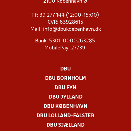
2100 København Ø
Tlf: 39 277 144 (12:00-15:00)
CVR: 63928615
Mail:
info@dbukoebenhavn.dk
Bank: 5301-0000263285
MobilePay: 27739
DBU
DBU BORNHOLM
DBU FYN
DBU JYLLAND
DBU KØBENHAVN
DBU LOLLAND-FALSTER
DBU SJÆLLAND