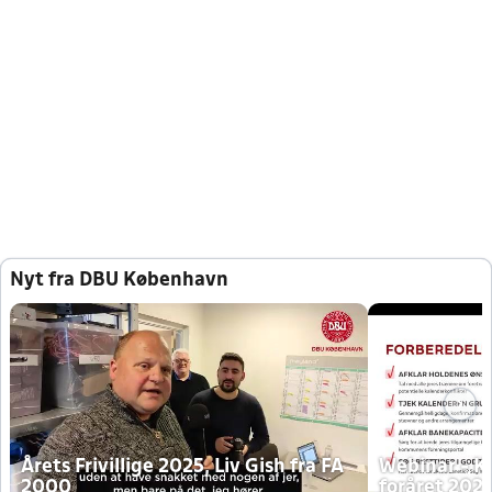
Nyt fra DBU København
Årets Frivillige 2025, Liv Gish fra FA
Webinar - K
2000
foråret 202