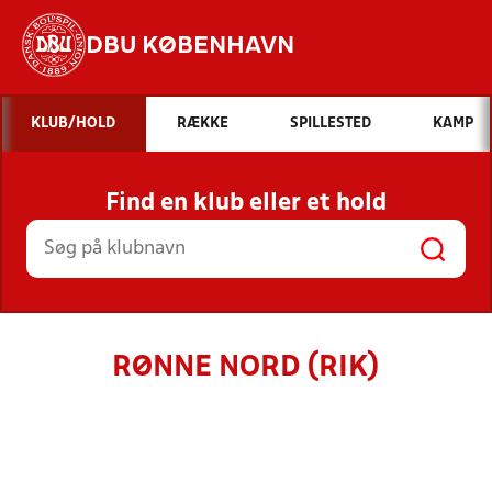
DBU KØBENHAVN
Hvad vil du søge efter?
KLUB/HOLD
RÆKKE
SPILLESTED
KAMP
INDHOLD OG NYHEDER
Find en klub eller et hold
STILLINGER, RESULTATER, KLUBBER OG
HOLD
RØNNE NORD (RIK)