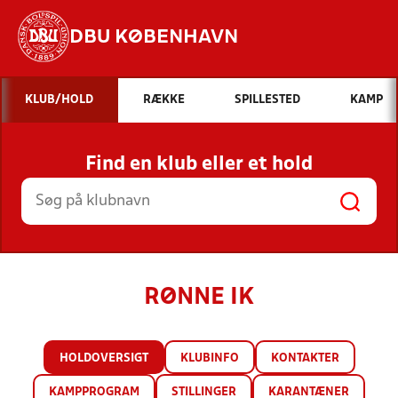
DBU KØBENHAVN
Hvad vil du søge efter?
KLUB/HOLD
RÆKKE
SPILLESTED
KAMP
INDHOLD OG NYHEDER
Find en klub eller et hold
STILLINGER, RESULTATER, KLUBBER OG
HOLD
RØNNE IK
HOLDOVERSIGT
KLUBINFO
KONTAKTER
KAMPPROGRAM
STILLINGER
KARANTÆNER