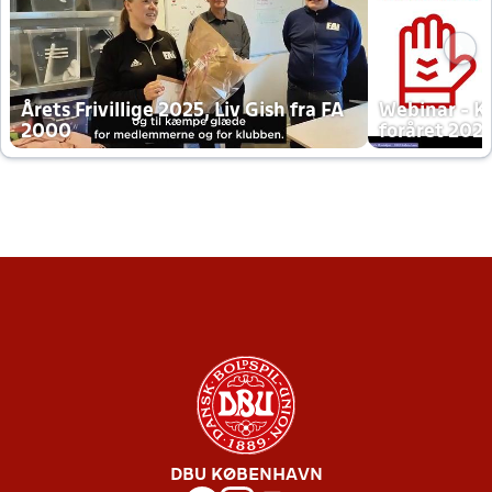
Årets Frivillige 2025, Liv Gish fra FA
Webinar - K
2000
foråret 202
DBU KØBENHAVN