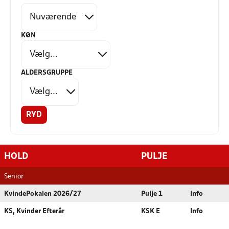
KØN
ALDERSGRUPPE
RYD
HOLD
PULJE
Senior
KvindePokalen 2026/27
Pulje 1
Info
KS, Kvinder Efterår
KSK E
Info