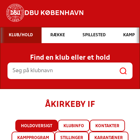
DBU KØBENHAVN
Hvad vil du søge efter?
KLUB/HOLD
RÆKKE
SPILLESTED
KAMP
INDHOLD OG NYHEDER
Find en klub eller et hold
STILLINGER, RESULTATER, KLUBBER OG
HOLD
ÅKIRKEBY IF
HOLDOVERSIGT
KLUBINFO
KONTAKTER
KAMPPROGRAM
STILLINGER
KARANTÆNER