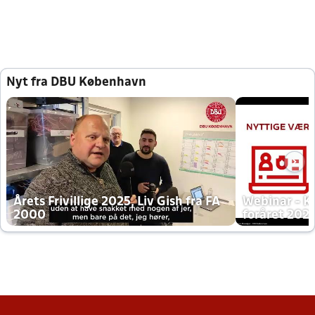
Nyt fra DBU København
Årets Frivillige 2025, Liv Gish fra FA
Webinar - K
2000
foråret 202