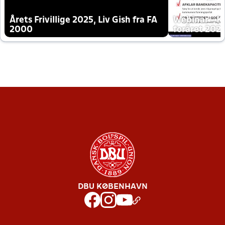
Årets Frivillige 2025, Liv Gish fra FA
Webinar - K
2000
foråret 202
DBU KØBENHAVN