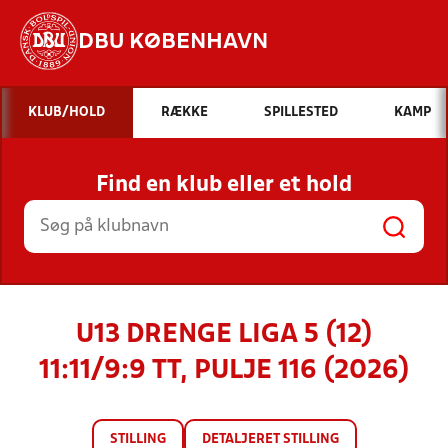
DBU KØBENHAVN
Hvad vil du søge efter?
KLUB/HOLD
RÆKKE
SPILLESTED
KAMP
INDHOLD OG NYHEDER
Find en klub eller et hold
STILLINGER, RESULTATER, KLUBBER OG
HOLD
U13 DRENGE LIGA 5 (12)
11:11/9:9 TT, PULJE 116 (2026)
STILLING
DETALJERET STILLING