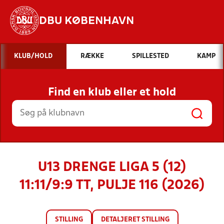
DBU KØBENHAVN
Hvad vil du søge efter?
KLUB/HOLD
RÆKKE
SPILLESTED
KAMP
INDHOLD OG NYHEDER
Find en klub eller et hold
STILLINGER, RESULTATER, KLUBBER OG
HOLD
U13 DRENGE LIGA 5 (12)
11:11/9:9 TT, PULJE 116 (2026)
STILLING
DETALJERET STILLING