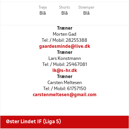
Trøje
Shorts
Strømper
Blå
Blå
Blå
Træner
Morten Gad
Tel: / Mobil: 28255388
gaardesminde@live.dk
Træner
Lars Konstmann
Tel: / Mobil: 25467081
lk@s-hr.dk
Træner
Carsten Meltesen
Tel: / Mobil: 61757150
carstenmeltesen@gmail.com
Øster Lindet IF (Liga 5)