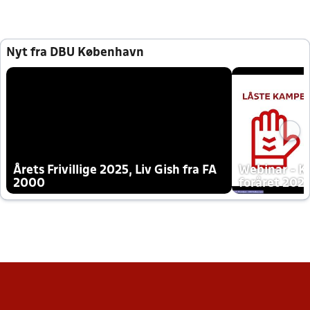
Nyt fra DBU København
Årets Frivillige 2025, Liv Gish fra FA
Webinar - K
2000
foråret 202