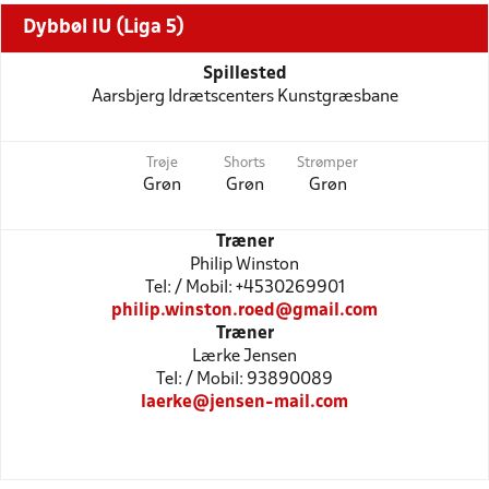
Dybbøl IU (Liga 5)
Spillested
Aarsbjerg Idrætscenters Kunstgræsbane
Trøje
Shorts
Strømper
Grøn
Grøn
Grøn
Træner
Philip Winston
Tel: / Mobil: +4530269901
philip.winston.roed@gmail.com
Træner
Lærke Jensen
Tel: / Mobil: 93890089
laerke@jensen-mail.com