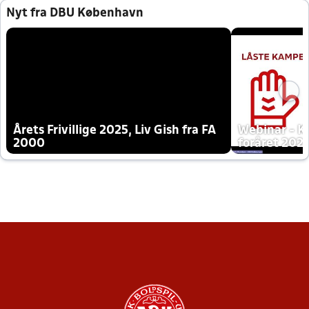
Nyt fra DBU København
Årets Frivillige 2025, Liv Gish fra FA
Webinar - K
2000
foråret 202