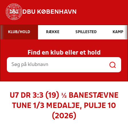
DBU KØBENHAVN
Hvad vil du søge efter?
KLUB/HOLD
RÆKKE
SPILLESTED
KAMP
INDHOLD OG NYHEDER
Find en klub eller et hold
STILLINGER, RESULTATER, KLUBBER OG
HOLD
U7 DR 3:3 (19) ½ BANESTÆVNE
TUNE 1/3 MEDALJE, PULJE 10
(2026)