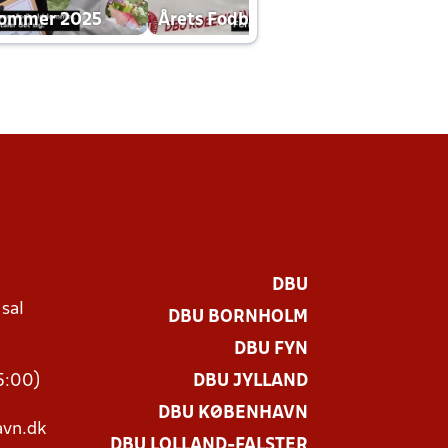
dommer 2025
Årets Fodboldklub 2025 mp4
DBU
 sal
DBU BORNHOLM
Ø
DBU FYN
15:00)
DBU JYLLAND
DBU KØBENHAVN
vn.dk
DBU LOLLAND-FALSTER