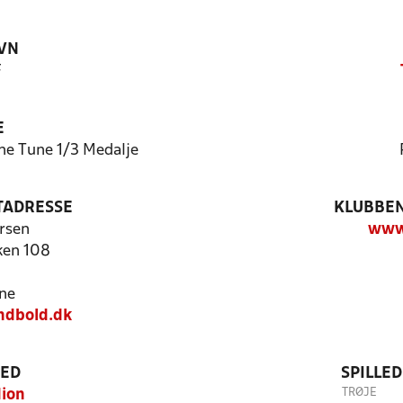
VN
F
E
ne Tune 1/3 Medalje
TADRESSE
KLUBBEN
rsen
www.
ken 108
ne
dbold.dk
TED
SPILLE
TRØJE
dion