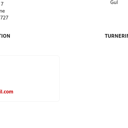
Gul
 7
ne
8727
TION
TURNERI
l.com