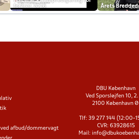
h
Webinar - Kampredigering for
foråret 2026
Årets Bredde
DBU København
Ved Sporsløjfen 10, 2.
lativ
2100 København 
tik
Tlf: 39 277 144 (12:00-
CVR: 63928615
t ved afbud/dommervagt
Mail:
info@dbukoebenha
ender