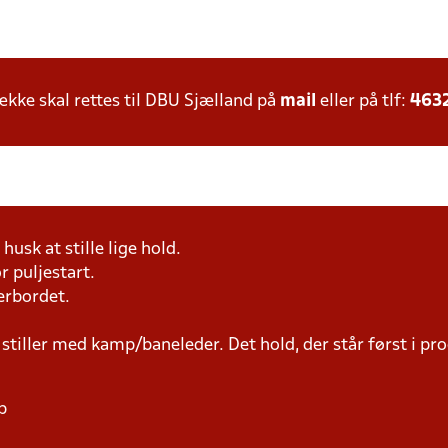
ke skal rettes til DBU Sjælland på
mail
eller på tlf:
463
husk at stille lige hold.
r puljestart.
erbordet.
 stiller med kamp/baneleder. Det hold, der står først i p
p