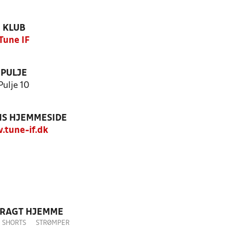
KLUB
Tune IF
PULJE
Pulje 10
S HJEMMESIDE
tune-if.dk
DRAGT HJEMME
SHORTS
STRØMPER