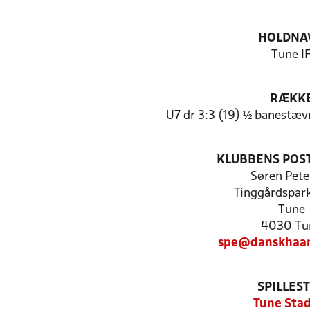
HOLDNA
Tune I
RÆKK
U7 dr 3:3 (19) ½ banestæv
KLUBBENS POS
Søren Pete
Tinggårdspar
Tune
4030 Tu
spe@danskhaan
SPILLES
Tune Sta