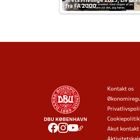
Årets Frivillige 2025, Liv Gis
fra FA 2000
Kontakt os
Økonomiregu
Privatlivspoli
Cookiepolitik
DBU KØBENHAVN
Akut kontak
Aktivitetskal