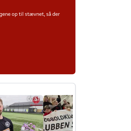
ene op til stævnet, så der
01:51
01:42