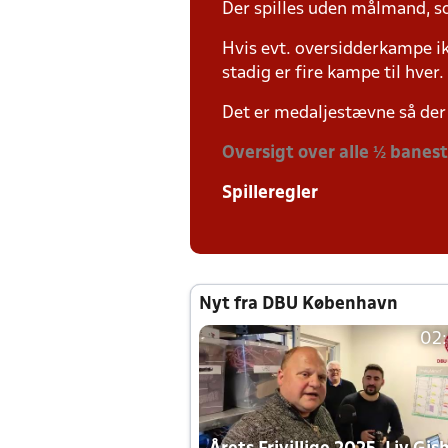
Der spilles uden målmand, s
Hvis evt. oversidderkampe ik
stadig er fire kampe til hver.
Det er medaljestævne så der 
Oversigt over alle ½ banes
Spilleregler
Nyt fra DBU København
02