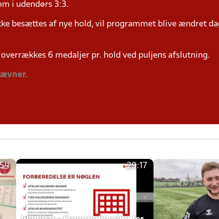
om i udendørs 3:3.
ke besættes af nye hold, vil programmet blive ændret dag
overrækkes 6 medaljer pr. hold ved puljens afslutning.
tævner.
:54
29:17