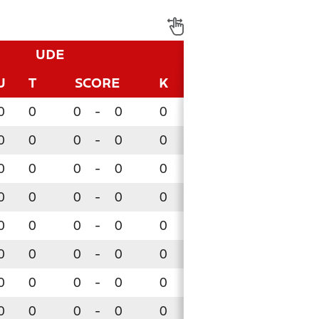
UDE
U
T
SCORE
K
SCORE
P
0
0
0
-
0
0
0
-
0
0
0
0
0
-
0
0
0
-
0
0
0
0
0
-
0
0
0
-
0
0
0
0
0
-
0
0
0
-
0
0
0
0
0
-
0
0
0
-
0
0
0
0
0
-
0
0
0
-
0
0
0
0
0
-
0
0
0
-
0
0
0
0
0
-
0
0
0
-
0
0