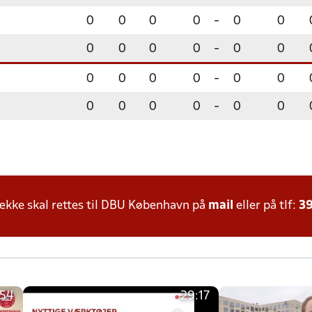
0
0
0
0
-
0
0
0
0
0
0
-
0
0
0
0
0
0
-
0
0
0
0
0
0
-
0
0
kke skal rettes til DBU København på
mail
eller på tlf:
39
:54
29:17