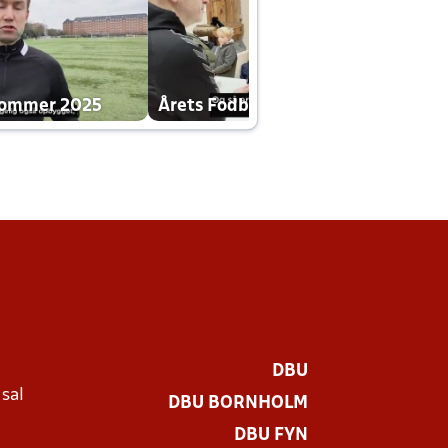
dommer 2025
Årets Fodboldklub 2025 mp4
DBU
 sal
DBU BORNHOLM
Ø
DBU FYN