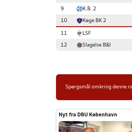
9
K.B. 2
10
Køge BK 2
11
LSF
12
Slagelse B&I
Spørgsmål omkring denne ræ
Nyt fra DBU København
02