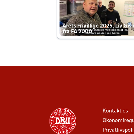
Årets Frivillige 2025, Liv Gis
fra FA 2000
Kontakt os
Økonomiregu
Privatlivspoli