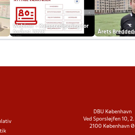
h
Webinar - Kampredigering for
foråret 2026
Årets Bredde
DBU København
Ved Sporsløjfen 10, 2.
lativ
2100 København 
tik