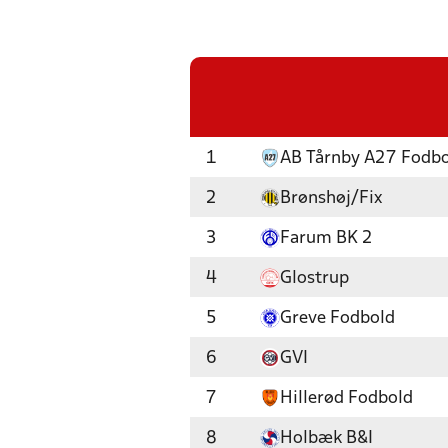
1
AB Tårnby A27 Fodb
2
Brønshøj/Fix
3
Farum BK 2
4
Glostrup
5
Greve Fodbold
6
GVI
7
Hillerød Fodbold
8
Holbæk B&I