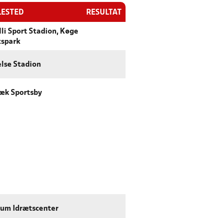
LESTED
RESULTAT
li Sport Stadion, Køge
tspark
else Stadion
æk Sportsby
um Idrætscenter