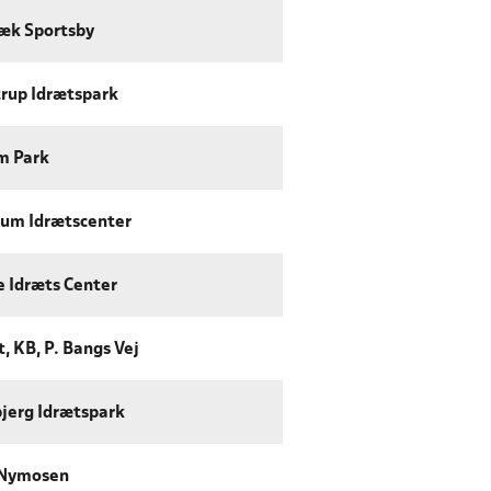
æk Sportsby
trup Idrætspark
m Park
um Idrætscenter
e Idræts Center
, KB, P. Bangs Vej
jerg Idrætspark
 Nymosen