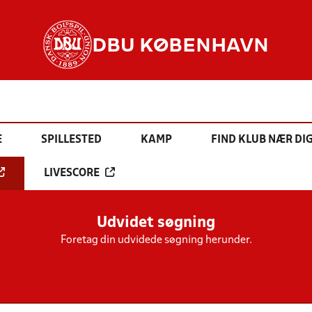
DBU KØBENHAVN
E
SPILLESTED
KAMP
FIND KLUB NÆR DI
LIVESCORE
Udvidet søgning
Foretag din udvidede søgning herunder.