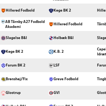
Hillerød Fodbold
Køge BK 2
Hille
AB Tårnby A27 Fodbold
Hillerød Fodbold
Tårn
Akademi
Slagelse B&I
Holbæk B&I
Slag
Capel
Køge BK 2
K.B. 2
Idræ
Farum BK 2
LSF
Faru
Brønshøj/Fix
Greve Fodbold
Tingb
Glostrup
GVI
Glos