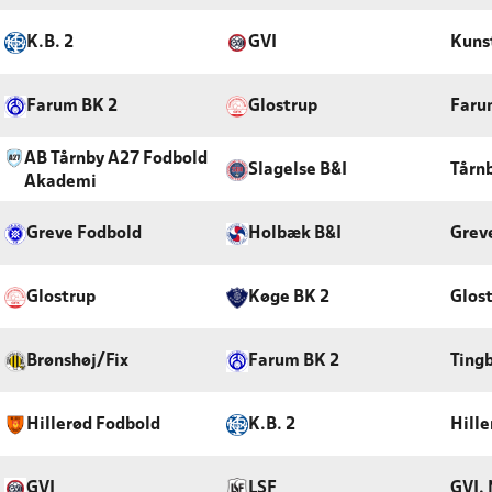
K.B. 2
GVI
Kunst
Farum BK 2
Glostrup
Faru
AB Tårnby A27 Fodbold
Slagelse B&I
Tårn
Akademi
Greve Fodbold
Holbæk B&I
Grev
Glostrup
Køge BK 2
Glos
Brønshøj/Fix
Farum BK 2
Tingb
Hillerød Fodbold
K.B. 2
Hille
GVI
LSF
GVI.