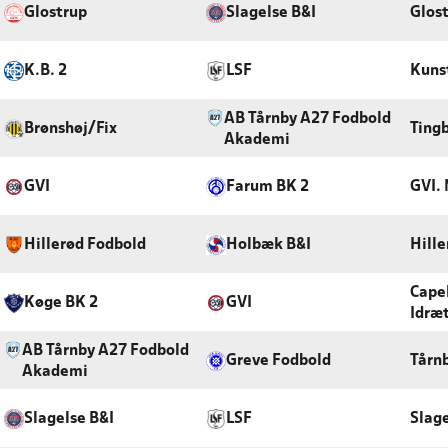
Glostrup
Slagelse B&I
Glos
K.B. 2
LSF
Kunst
AB Tårnby A27 Fodbold
Brønshøj/Fix
Tingb
Akademi
GVI
Farum BK 2
GVI.
Hillerød Fodbold
Holbæk B&I
Hille
Capel
Køge BK 2
GVI
Idræ
AB Tårnby A27 Fodbold
Greve Fodbold
Tårn
Akademi
Slagelse B&I
LSF
Slag