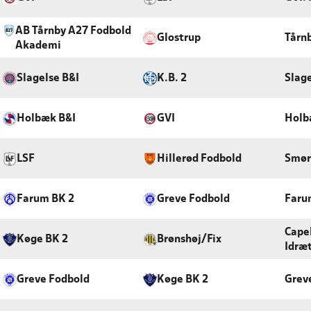
AB Tårnby A27 Fodbold
Glostrup
Tårn
Akademi
Slagelse B&I
K.B. 2
Slag
Holbæk B&I
GVI
Holb
LSF
Hillerød Fodbold
Smør
Farum BK 2
Greve Fodbold
Faru
Capel
Køge BK 2
Brønshøj/Fix
Idræ
Greve Fodbold
Køge BK 2
Grev