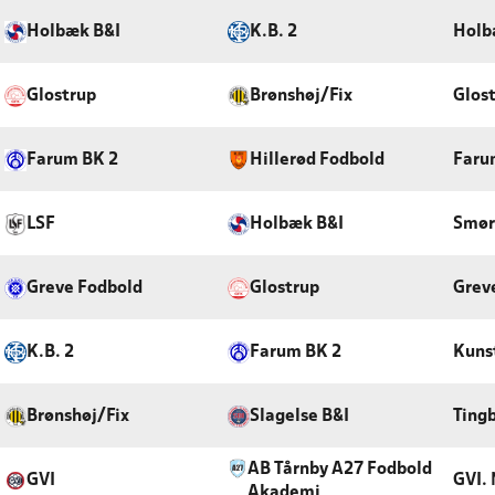
Holbæk B&I
K.B. 2
Holb
Glostrup
Brønshøj/Fix
Glos
Farum BK 2
Hillerød Fodbold
Faru
LSF
Holbæk B&I
Smør
Greve Fodbold
Glostrup
Grev
K.B. 2
Farum BK 2
Kunst
Brønshøj/Fix
Slagelse B&I
Tingb
AB Tårnby A27 Fodbold
GVI
GVI.
Akademi