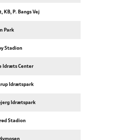
, KB, P. Bangs Vej
m Park
by Stadion
e Idræts Center
trup Idrætspark
jerg Idrætspark
rød Stadion
 Nymosen