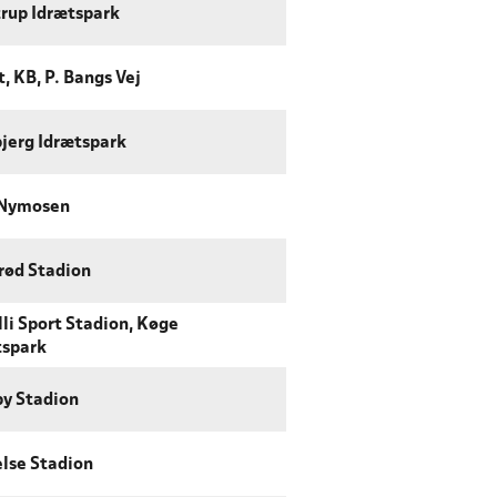
trup Idrætspark
, KB, P. Bangs Vej
jerg Idrætspark
 Nymosen
rød Stadion
li Sport Stadion, Køge
tspark
by Stadion
else Stadion