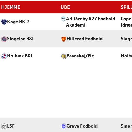
HJEMME
UDE
SPIL
AB Tårnby A27 Fodbold
Capel
Køge BK 2
Akademi
Idræ
Slagelse B&I
Hillerød Fodbold
Slag
Holbæk B&I
Brønshøj/Fix
Holb
LSF
Greve Fodbold
Smør