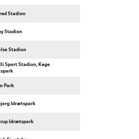
rød Stadion
by Stadion
else Stadion
li Sport Stadion, Køge
tspark
m Park
jerg Idrætspark
trup Idrætspark