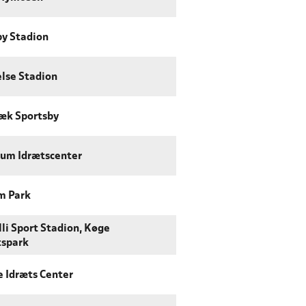
by Stadion
else Stadion
æk Sportsby
um Idrætscenter
m Park
li Sport Stadion, Køge
tspark
e Idræts Center