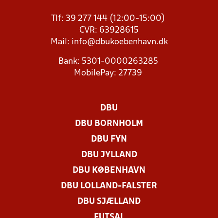
Tlf: 39 277 144 (12:00-15:00)
CVR: 63928615
Mail:
info@dbukoebenhavn.dk
Bank: 5301-0000263285
MobilePay: 27739
DBU
DBU BORNHOLM
DBU FYN
DBU JYLLAND
DBU KØBENHAVN
DBU LOLLAND-FALSTER
DBU SJÆLLAND
FUTSAL