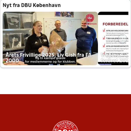
Nyt fra DBU København
Årets Frivillige 2025, Liv Gish fra FA
Webinar - K
2000
foråret 202