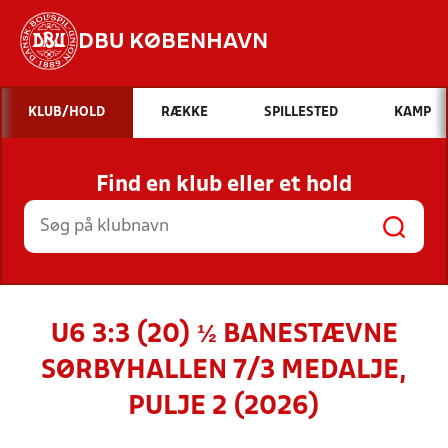
DBU KØBENHAVN
Hvad vil du søge efter?
KLUB/HOLD
RÆKKE
SPILLESTED
KAMP
INDHOLD OG NYHEDER
Find en klub eller et hold
STILLINGER, RESULTATER, KLUBBER OG
HOLD
U6 3:3 (20) ½ BANESTÆVNE
SØRBYHALLEN 7/3 MEDALJE,
PULJE 2 (2026)