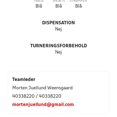
TRØJE
SHORTS
STRØMPER
Blå
Blå
Blå
DISPENSATION
Nej
TURNERINGSFORBEHOLD
Nej
Teamleder
Morten Juellund Weensgaard
40338220 / 40338220
mortenjuellund@gmail.com