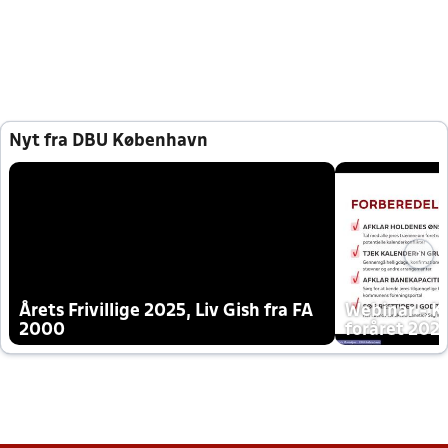
Nyt fra DBU København
Årets Frivillige 2025, Liv Gish fra FA
Webinar - K
2000
foråret 202