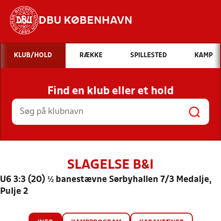
DBU KØBENHAVN
Hvad vil du søge efter?
KLUB/HOLD
RÆKKE
SPILLESTED
KAMP
INDHOLD OG NYHEDER
Find en klub eller et hold
STILLINGER, RESULTATER, KLUBBER OG
HOLD
SLAGELSE B&I
U6 3:3 (20) ½ banestævne Sørbyhallen 7/3 Medalje,
Pulje 2