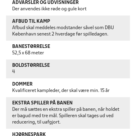
ADVARSLER OG UDVISNINGER
Der anvendes ikke røde og gule kort
AFBUD TIL KAMP
Afbud skal meddeles modstander såvel som DBU
København senest 2 hverdage før spilledagen.
BANESTØRRELSE
52,5 x 68 meter
BOLDSTØRRELSE
4
DOMMER
Kvalificeret kampleder, der skal være min. 15 år
EKSTRA SPILLER PÅ BANEN
Der må sættes en ekstra spiller på banen, når holdet
er bagud med tre mål. Spilleren skal tages ud ved
reducering, til uafgjort.
HJØRNESPARK