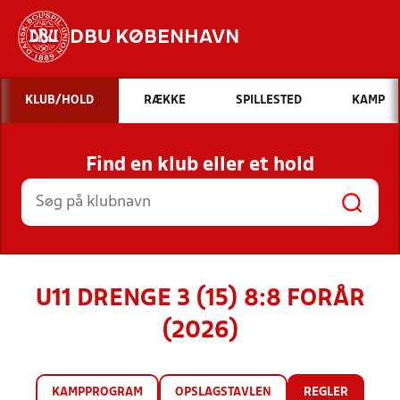
DBU KØBENHAVN
Hvad vil du søge efter?
KLUB/HOLD
RÆKKE
SPILLESTED
KAMP
INDHOLD OG NYHEDER
Find en klub eller et hold
STILLINGER, RESULTATER, KLUBBER OG
HOLD
U11 DRENGE 3 (15) 8:8 FORÅR
(2026)
KAMPPROGRAM
OPSLAGSTAVLEN
REGLER