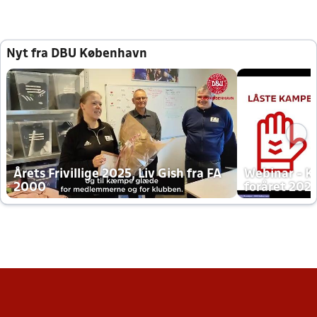
Nyt fra DBU København
Årets Frivillige 2025, Liv Gish fra FA
Webinar - K
2000
foråret 202