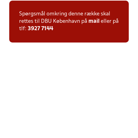
Spørgsmål omkring denne række skal
rettes til DBU København på
mail
eller på
tlf:
3927 7144