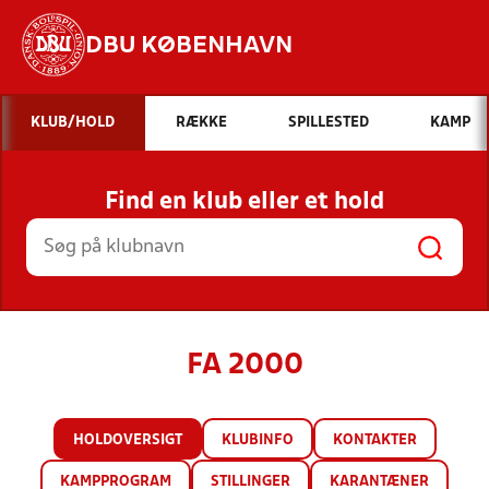
DBU KØBENHAVN
Hvad vil du søge efter?
KLUB/HOLD
RÆKKE
SPILLESTED
KAMP
INDHOLD OG NYHEDER
Find en klub eller et hold
STILLINGER, RESULTATER, KLUBBER OG
HOLD
FA 2000
HOLDOVERSIGT
KLUBINFO
KONTAKTER
KAMPPROGRAM
STILLINGER
KARANTÆNER