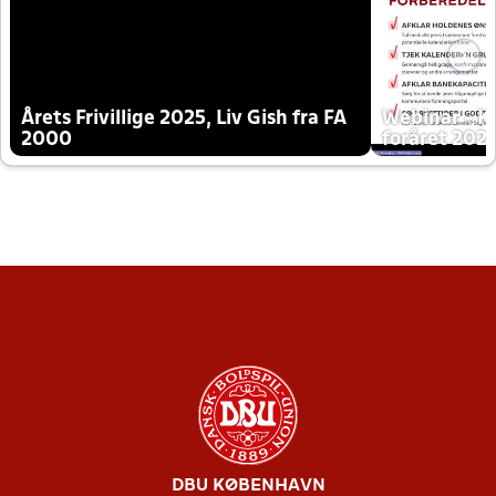
Årets Frivillige 2025, Liv Gish fra FA
Webinar - K
2000
foråret 202
DBU KØBENHAVN