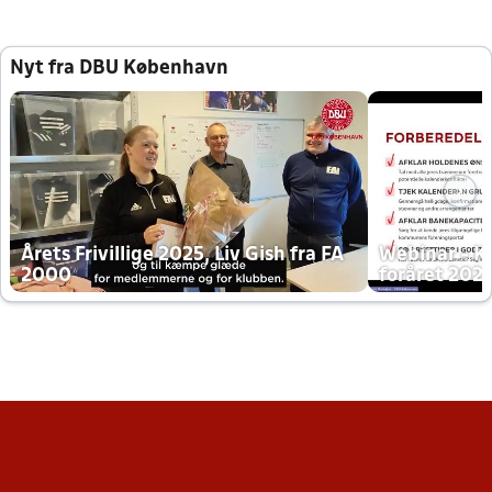
Nyt fra DBU København
Årets Frivillige 2025, Liv Gish fra FA
Webinar - K
2000
foråret 202