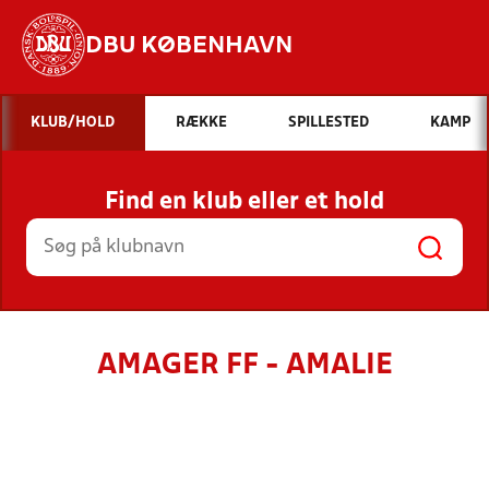
DBU KØBENHAVN
Hvad vil du søge efter?
KLUB/HOLD
RÆKKE
SPILLESTED
KAMP
INDHOLD OG NYHEDER
Find en klub eller et hold
STILLINGER, RESULTATER, KLUBBER OG
HOLD
AMAGER FF - AMALIE