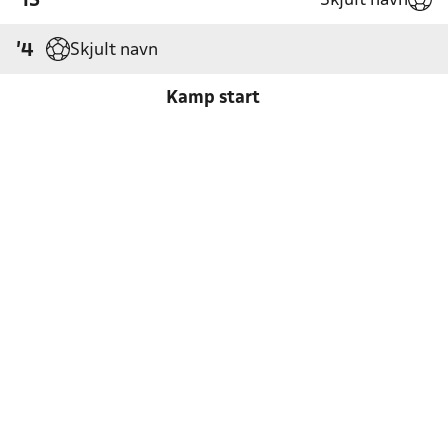
Skjult navn
'15
Skjult navn
'4
Kamp start