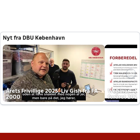
Nyt fra DBU København
Årets Frivillige 2025, Liv Gish fra FA
Webinar - K
2000
foråret 202