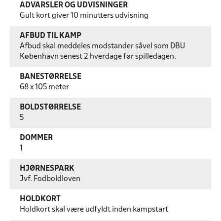
ADVARSLER OG UDVISNINGER
Gult kort giver 10 minutters udvisning
AFBUD TIL KAMP
Afbud skal meddeles modstander såvel som DBU
København senest 2 hverdage før spilledagen.
BANESTØRRELSE
68 x 105 meter
BOLDSTØRRELSE
5
DOMMER
1
HJØRNESPARK
Jvf. Fodboldloven
HOLDKORT
Holdkort skal være udfyldt inden kampstart