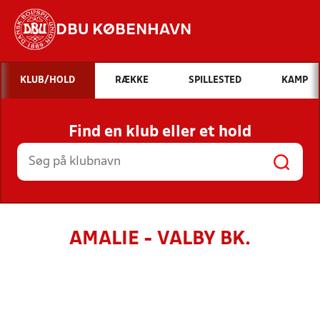
DBU KØBENHAVN
Hvad vil du søge efter?
KLUB/HOLD
RÆKKE
SPILLESTED
KAMP
INDHOLD OG NYHEDER
Find en klub eller et hold
STILLINGER, RESULTATER, KLUBBER OG
HOLD
AMALIE - VALBY BK.