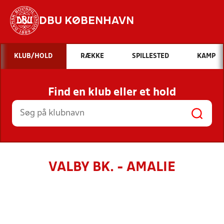
DBU KØBENHAVN
Hvad vil du søge efter?
KLUB/HOLD
RÆKKE
SPILLESTED
KAMP
INDHOLD OG NYHEDER
Find en klub eller et hold
STILLINGER, RESULTATER, KLUBBER OG
HOLD
VALBY BK. - AMALIE