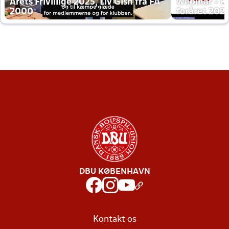
Årets Frivillige 2025, Liv Gish fra FA
Webinar - K
2000
foråret 202
DBU KØBENHAVN
Kontakt os