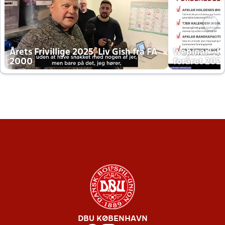
Årets Frivillige 2025, Liv Gish fra FA
Webinar - K
2000
foråret 202
DBU KØBENHAVN