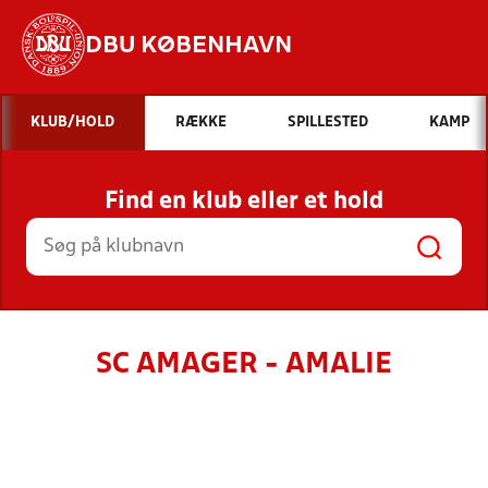
DBU KØBENHAVN
Hvad vil du søge efter?
KLUB/HOLD
RÆKKE
SPILLESTED
KAMP
INDHOLD OG NYHEDER
Find en klub eller et hold
STILLINGER, RESULTATER, KLUBBER OG
HOLD
SC AMAGER - AMALIE