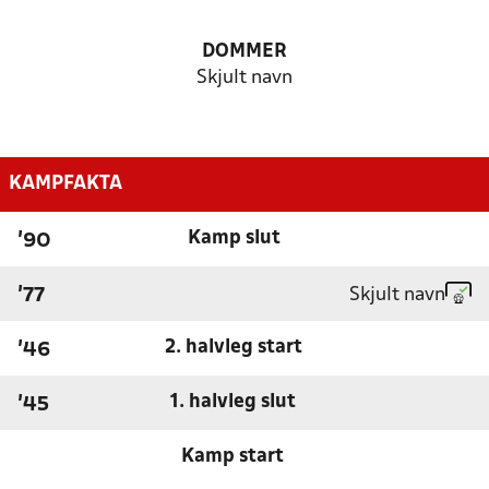
DOMMER
Skjult navn
KAMPFAKTA
Kamp slut
'90
Skjult navn
'77
2. halvleg start
'46
1. halvleg slut
'45
Kamp start