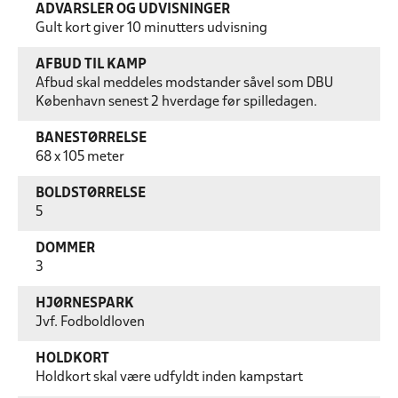
ADVARSLER OG UDVISNINGER
Gult kort giver 10 minutters udvisning
AFBUD TIL KAMP
Afbud skal meddeles modstander såvel som DBU
København senest 2 hverdage før spilledagen.
BANESTØRRELSE
68 x 105 meter
BOLDSTØRRELSE
5
DOMMER
3
HJØRNESPARK
Jvf. Fodboldloven
HOLDKORT
Holdkort skal være udfyldt inden kampstart