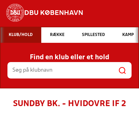
DBU KØBENHAVN
Hvad vil du søge efter?
KLUB/HOLD
RÆKKE
SPILLESTED
KAMP
INDHOLD OG NYHEDER
Find en klub eller et hold
STILLINGER, RESULTATER, KLUBBER OG
HOLD
SUNDBY BK. - HVIDOVRE IF 2