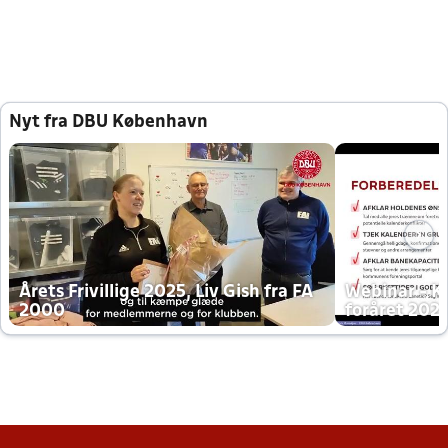
Nyt fra DBU København
Årets Frivillige 2025, Liv Gish fra FA
Webinar - K
2000
foråret 202