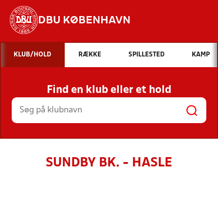
DBU KØBENHAVN
Hvad vil du søge efter?
KLUB/HOLD
RÆKKE
SPILLESTED
KAMP
INDHOLD OG NYHEDER
Find en klub eller et hold
STILLINGER, RESULTATER, KLUBBER OG
HOLD
SUNDBY BK. - HASLE