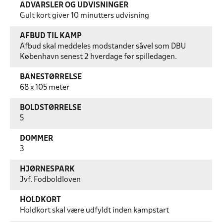
ADVARSLER OG UDVISNINGER
Gult kort giver 10 minutters udvisning
AFBUD TIL KAMP
Afbud skal meddeles modstander såvel som DBU
København senest 2 hverdage før spilledagen.
BANESTØRRELSE
68 x 105 meter
BOLDSTØRRELSE
5
DOMMER
3
HJØRNESPARK
Jvf. Fodboldloven
HOLDKORT
Holdkort skal være udfyldt inden kampstart