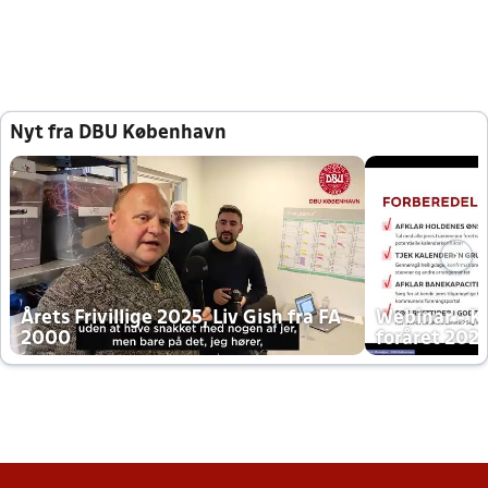
Nyt fra DBU København
Årets Frivillige 2025, Liv Gish fra FA
Webinar - K
2000
foråret 202