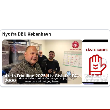
Nyt fra DBU København
Årets Frivillige 2025, Liv Gish fra FA
Webinar - K
2000
foråret 202