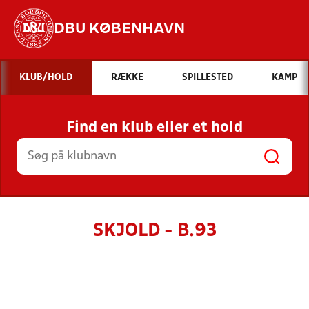
DBU KØBENHAVN
Hvad vil du søge efter?
KLUB/HOLD
RÆKKE
SPILLESTED
KAMP
INDHOLD OG NYHEDER
Find en klub eller et hold
STILLINGER, RESULTATER, KLUBBER OG
HOLD
SKJOLD - B.93