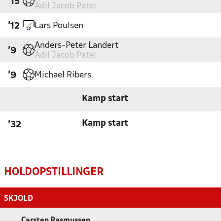
'15
Adil Jacob Patel
Lars Poulsen
'12
Anders-Peter Landert
'9
Adil Jacob Patel
Michael Ribers
'9
Kamp start
Kamp start
'32
HOLDOPSTILLINGER
SKJOLD
Carsten Rasmussen