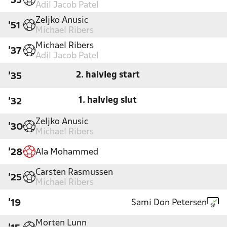
'55
Adil Jacob Patel
Zeljko Anusic
'51
Michael Ribers
Michael Ribers
'37
Adil Jacob Patel
2. halvleg start
'35
1. halvleg slut
'32
Zeljko Anusic
'30
Michael Ribers
Ala Mohammed
'28
Carsten Rasmussen
'25
Michael Ribers
Sami Don Petersen
'19
Morten Lunn