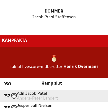
DOMMER
Jacob Prahl Steffensen
KAMPFAKTA
Tak til livescore-indberetter
Henrik Overmans
Kamp slut
'60
Adil Jacob Patel
'57
Anders-Peter Landert
Jesper Sall Nielsen