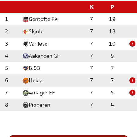
K
P
1
Gentofte FK
7
19
2
Skjold
7
18
3
Vanløse
7
10
!
4
Aakanden GF
7
9
5
B.93
7
7
6
Hekla
7
7
!
7
Amager FF
7
5
!
8
Pioneren
7
4