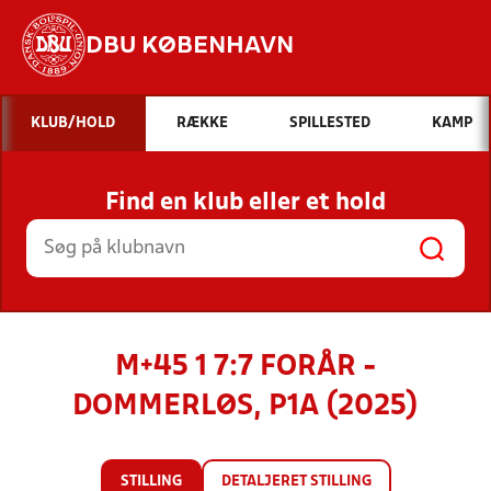
DBU KØBENHAVN
Hvad vil du søge efter?
KLUB/HOLD
RÆKKE
SPILLESTED
KAMP
INDHOLD OG NYHEDER
Find en klub eller et hold
STILLINGER, RESULTATER, KLUBBER OG
HOLD
M+45 1 7:7 FORÅR -
DOMMERLØS, P1A (2025)
STILLING
DETALJERET STILLING