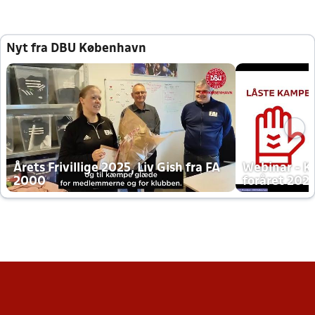
Nyt fra DBU København
Årets Frivillige 2025, Liv Gish fra FA
Webinar - K
2000
foråret 202