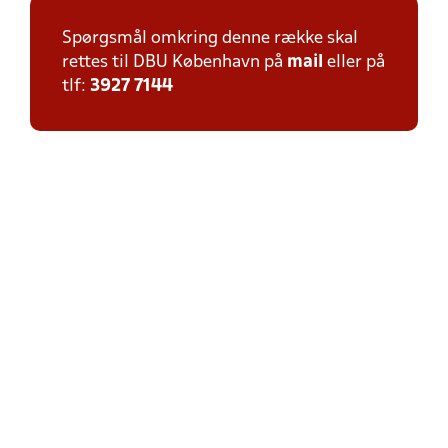
Spørgsmål omkring denne række skal
rettes til DBU København på
mail
eller på
tlf:
3927 7144