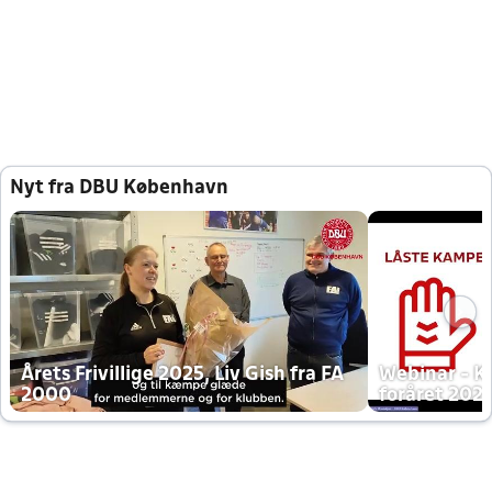
Nyt fra DBU København
Årets Frivillige 2025, Liv Gish fra FA
Webinar - K
2000
foråret 202