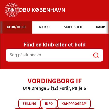
DBU KØBENHAVN
Hvad vil du søge efter?
KLUB/HOLD
RÆKKE
SPILLESTED
KAMP
INDHOLD OG NYHEDER
Find en klub eller et hold
STILLINGER, RESULTATER, KLUBBER OG
HOLD
VORDINGBORG IF
U14 Drenge 3 (12) Forår, Pulje 6
STILLING
INFO
KAMPPROGRAM