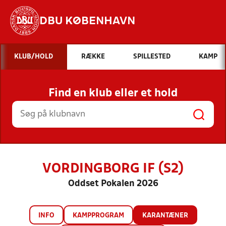
DBU KØBENHAVN
Hvad vil du søge efter?
KLUB/HOLD
RÆKKE
SPILLESTED
KAMP
INDHOLD OG NYHEDER
Find en klub eller et hold
STILLINGER, RESULTATER, KLUBBER OG
HOLD
VORDINGBORG IF (S2)
Oddset Pokalen 2026
INFO
KAMPPROGRAM
KARANTÆNER