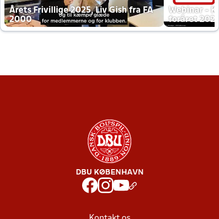
Årets Frivillige 2025, Liv Gish fra FA
Webinar - K
2000
foråret 202
DBU KØBENHAVN
Kontakt os