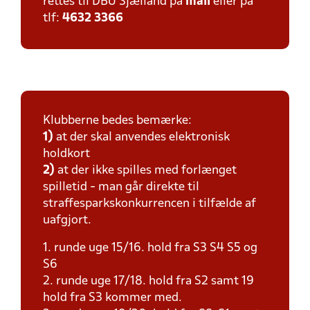
rettes til DBU Sjælland på
mail
eller på
tlf:
4632 3366
Klubberne bedes bemærke:
1)
at der skal anvendes elektronisk
holdkort
2)
at der ikke spilles med forlænget
spilletid - man går direkte til
straffesparkskonkurrencen i tilfælde af
uafgjort.
1. runde uge 15/16. hold fra S3 S4 S5 og
S6
2. runde uge 17/18. hold fra S2 samt 19
hold fra S3 kommer med.