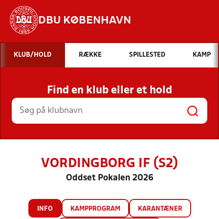
DBU KØBENHAVN
Hvad vil du søge efter?
KLUB/HOLD
RÆKKE
SPILLESTED
KAMP
INDHOLD OG NYHEDER
Find en klub eller et hold
STILLINGER, RESULTATER, KLUBBER OG
HOLD
VORDINGBORG IF (S2)
Oddset Pokalen 2026
INFO
KAMPPROGRAM
KARANTÆNER