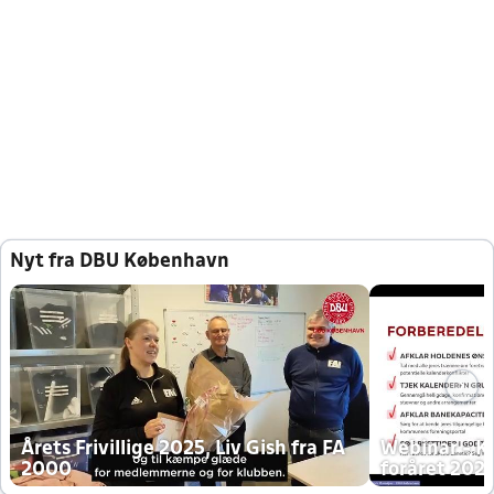
Nyt fra DBU København
Årets Frivillige 2025, Liv Gish fra FA
Webinar - K
2000
foråret 202