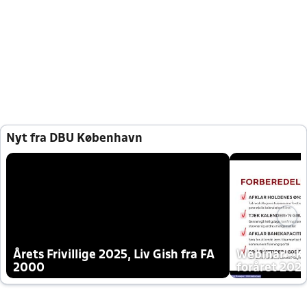
Nyt fra DBU København
Årets Frivillige 2025, Liv Gish fra FA
Webinar - K
2000
foråret 202