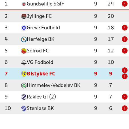
1
Gundsølille SGIF
9
24
!
2
Jyllinge FC
9
20
3
Greve Fodbold
9
18
!
4
Herfølge BK
9
17
!
5
Solrød FC
9
12
!
6
VG Fodbold
9
10
!
7
Ølstykke FC
9
9
!
8
Himmelev-Veddelev BK
9
7
9
Raklev GI (2)
9
7
!
10
Stenløse BK
9
6
!