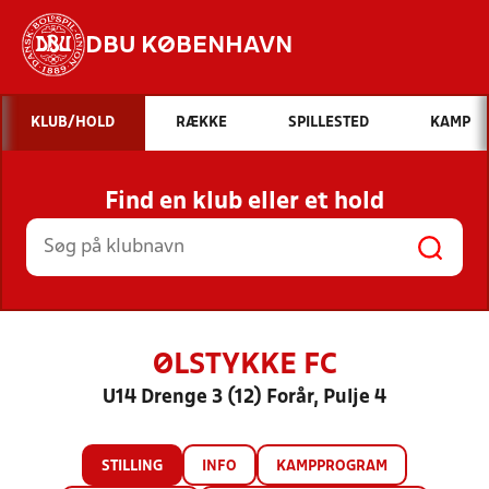
DBU KØBENHAVN
Hvad vil du søge efter?
KLUB/HOLD
RÆKKE
SPILLESTED
KAMP
INDHOLD OG NYHEDER
Find en klub eller et hold
STILLINGER, RESULTATER, KLUBBER OG
HOLD
ØLSTYKKE FC
U14 Drenge 3 (12) Forår, Pulje 4
STILLING
INFO
KAMPPROGRAM