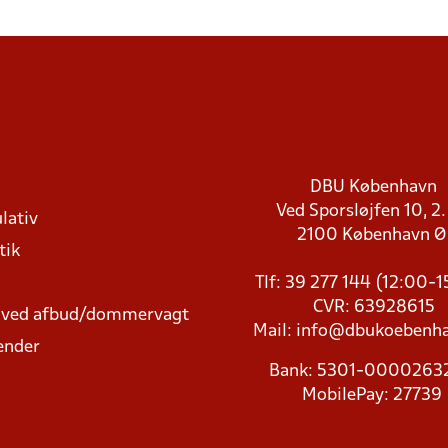
DBU København
Ved Sporsløjfen 10, 2.
lativ
2100 København 
tik
Tlf: 39 277 144 (12:00-
CVR: 63928615
t ved afbud/dommervagt
Mail:
info@dbukoebenha
ender
Bank: 5301-000026
MobilePay: 27739