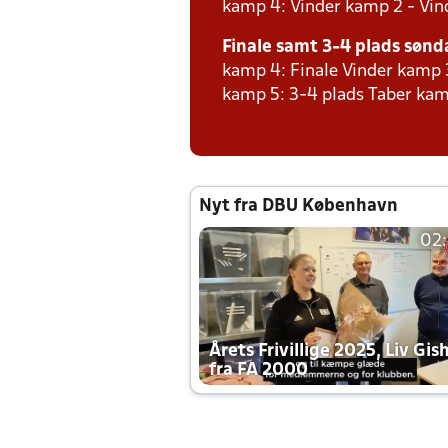
kamp 4: Vinder kamp 2 - Vind
Finale samt 3-4 plads sønda
kamp 4: Finale Vinder kamp 
kamp 5: 3-4 plads Taber kam
Nyt fra DBU København
02
Årets Frivillige 2025, Liv Gis
fra FA 2000