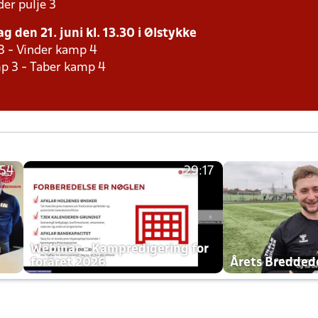
er pulje 3
g den 21. juni kl. 13.30 i Ølstykke
3 - Vinder kamp 4
p 3 - Taber kamp 4
:54
29:17
h
Webinar - Kampredigering for
foråret 2026
Årets Bredde