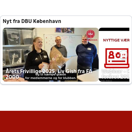
Nyt fra DBU København
Årets Frivillige 2025, Liv Gish fra FA
Webinar - K
2000
foråret 202