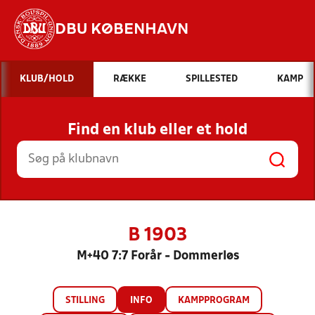
DBU KØBENHAVN
Hvad vil du søge efter?
KLUB/HOLD
RÆKKE
SPILLESTED
KAMP
INDHOLD OG NYHEDER
Find en klub eller et hold
STILLINGER, RESULTATER, KLUBBER OG
HOLD
B 1903
M+40 7:7 Forår - Dommerløs
STILLING
INFO
KAMPPROGRAM