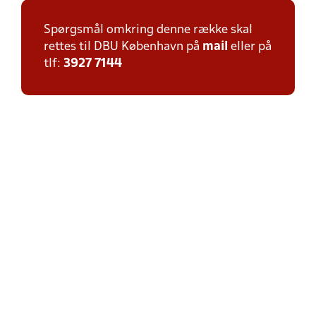
Spørgsmål omkring denne række skal
rettes til DBU København på
mail
eller på
tlf:
3927 7144