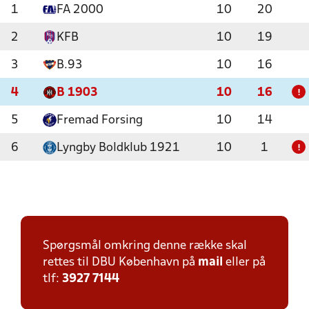
1
FA 2000
10
20
2
KFB
10
19
3
B.93
10
16
4
B 1903
10
16
!
5
Fremad Forsing
10
14
6
Lyngby Boldklub 1921
10
1
!
Spørgsmål omkring denne række skal
rettes til DBU København på
mail
eller på
tlf:
3927 7144