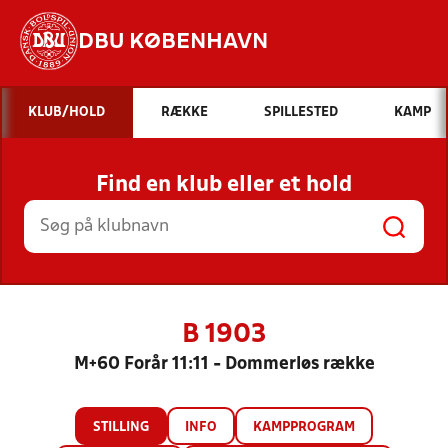
DBU KØBENHAVN
Hvad vil du søge efter?
KLUB/HOLD
RÆKKE
SPILLESTED
KAMP
INDHOLD OG NYHEDER
Find en klub eller et hold
STILLINGER, RESULTATER, KLUBBER OG
HOLD
B 1903
M+60 Forår 11:11 - Dommerløs række
STILLING
INFO
KAMPPROGRAM