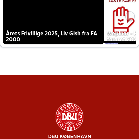
Årets Frivillige 2025, Liv Gish fra FA
Webinar - K
2000
foråret 202
DBU KØBENHAVN