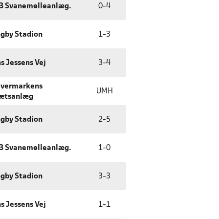
93 Svanemølleanlæg.
0
-
4
gby Stadion
1
-
3
s Jessens Vej
3
-
4
øvermarkens
UMH
rætsanlæg
gby Stadion
2
-
5
93 Svanemølleanlæg.
1
-
0
gby Stadion
3
-
3
s Jessens Vej
1
-
1