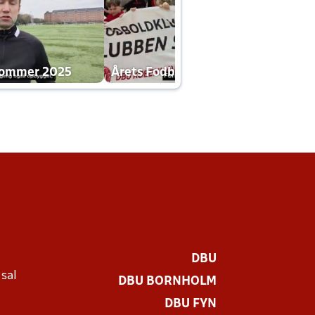
dommer 2025
Årets Fodboldklub 2025 mp4
DBU
 sal
DBU BORNHOLM
Ø
DBU FYN