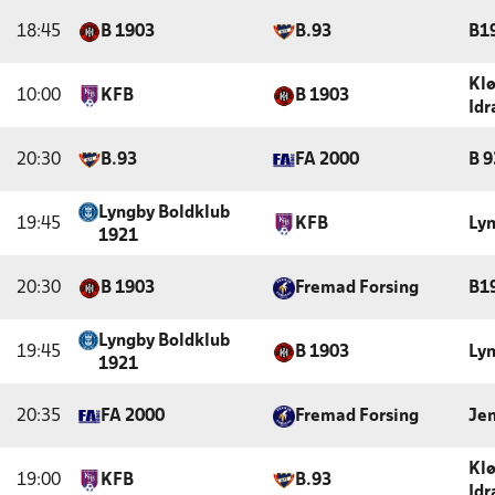
18:45
B 1903
B.93
B1
Kl
10:00
KFB
B 1903
Id
20:30
B.93
FA 2000
B 
Lyngby Boldklub
19:45
KFB
Lyn
1921
20:30
B 1903
Fremad Forsing
B1
Lyngby Boldklub
19:45
B 1903
Lyn
1921
20:35
FA 2000
Fremad Forsing
Jen
Kl
19:00
KFB
B.93
Id