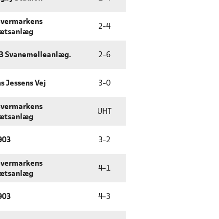
øvermarkens
2
-
4
rætsanlæg
93 Svanemølleanlæg.
2
-
6
s Jessens Vej
3
-
0
øvermarkens
UHT
rætsanlæg
903
3
-
2
øvermarkens
4
-
1
rætsanlæg
903
4
-
3