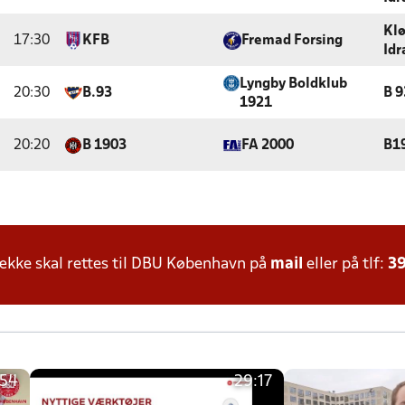
Kl
17:30
KFB
Fremad Forsing
Id
Lyngby Boldklub
20:30
B.93
B 
1921
20:20
B 1903
FA 2000
B1
kke skal rettes til DBU København på
mail
eller på tlf:
39
:54
29:17