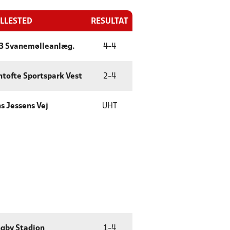
ILLESTED
RESULTAT
93 Svanemølleanlæg.
4
-
4
tofte Sportspark Vest
2
-
4
s Jessens Vej
UHT
gby Stadion
1
-
4