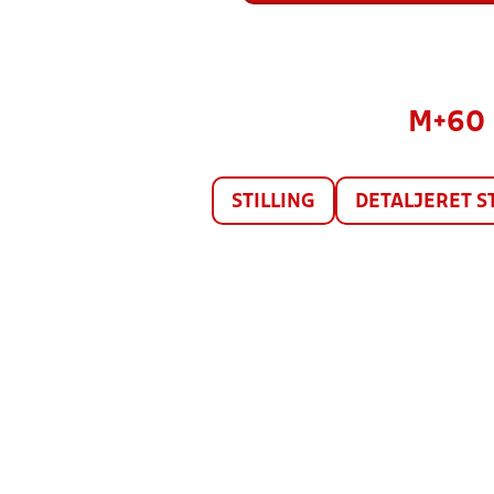
M+60 
STILLING
DETALJERET S