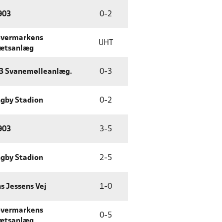
903
0
-
2
øvermarkens
UHT
rætsanlæg
93 Svanemølleanlæg.
0
-
3
gby Stadion
0
-
2
903
3
-
5
gby Stadion
2
-
5
s Jessens Vej
1
-
0
øvermarkens
0
-
5
rætsanlæg