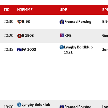
TID
HJEMME
UDE
SP
20:30
B.93
Fremad Forsing
B 
20:20
B 1903
KFB
Gen
Lyngby Boldklub
20:35
FA 2000
Jen
1921
Lyngby Boldklub
19:00
Fremad Forsing
Lyn