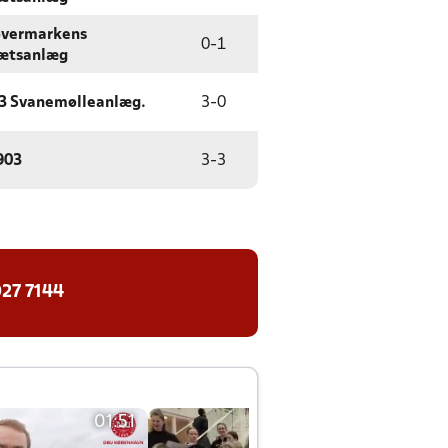
øvermarkens
0
-
1
rætsanlæg
93 Svanemølleanlæg.
3
-
0
903
3
-
3
27 7144
01:51
01:42