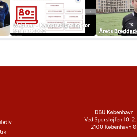
h
Webinar - Kampredigering for
foråret 2026
Årets Bredde
DBU København
Ved Sporsløjfen 10, 2.
lativ
2100 København 
tik