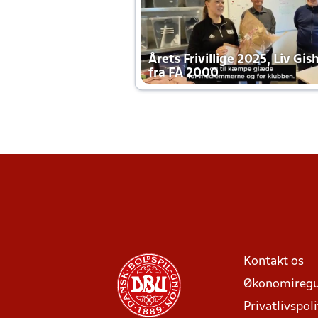
Årets Frivillige 2025, Liv Gis
fra FA 2000
Kontakt os
Økonomiregu
Privatlivspoli