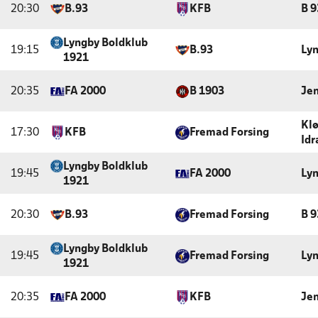
20:30
B.93
KFB
B 
Lyngby Boldklub
19:15
B.93
Lyn
1921
20:35
FA 2000
B 1903
Jen
Kl
17:30
KFB
Fremad Forsing
Id
Lyngby Boldklub
19:45
FA 2000
Lyn
1921
20:30
B.93
Fremad Forsing
B 
Lyngby Boldklub
19:45
Fremad Forsing
Lyn
1921
20:35
FA 2000
KFB
Jen