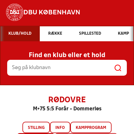
DBU KØBENHAVN
Hvad vil du søge efter?
KLUB/HOLD
RÆKKE
SPILLESTED
KAMP
INDHOLD OG NYHEDER
Find en klub eller et hold
STILLINGER, RESULTATER, KLUBBER OG
HOLD
RØDOVRE
M+75 5:5 Forår - Dommerløs
STILLING
INFO
KAMPPROGRAM