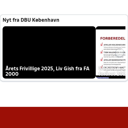
Nyt fra DBU København
Årets Frivillige 2025, Liv Gish fra FA
Webinar - K
2000
foråret 202