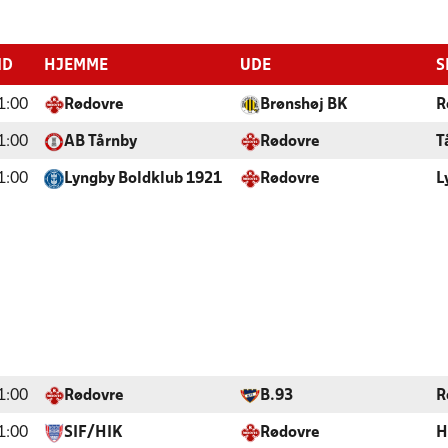
ID
HJEMME
UDE
S
1:00
Rødovre
Brønshøj BK
R
1:00
AB Tårnby
Rødovre
T
1:00
Lyngby Boldklub 1921
Rødovre
L
1:00
Rødovre
B.93
R
1:00
SIF/HIK
Rødovre
H