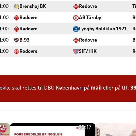
1:00
Brønshøj BK
Rødovre
T
1:00
Rødovre
AB Tårnby
R
1:00
Rødovre
Lyngby Boldklub 1921
R
1:00
B.93
Rødovre
B
1:00
Rødovre
SIF/HIK
R
kke skal rettes til DBU København på
mail
eller på tlf:
39
:54
29:17