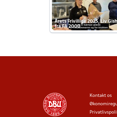
Årets Frivillige 2025, Liv Gis
fra FA 2000
Kontakt os
Økonomiregu
Privatlivspoli