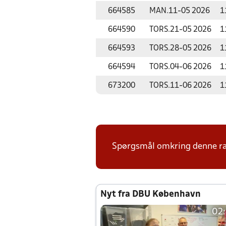
664585
MAN.
11-05 2026
1
664590
TORS.
21-05 2026
1
664593
TORS.
28-05 2026
1
664594
TORS.
04-06 2026
1
673200
TORS.
11-06 2026
1
Spørgsmål omkring denne ræ
Nyt fra DBU København
02