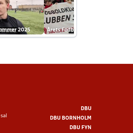
dommer 2025
Årets Fodboldklub 2025 mp4
DBU
 sal
DBU BORNHOLM
Ø
DBU FYN