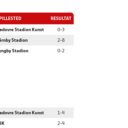
PILLESTED
RESULTAT
ødovre Stadion Kunst
0
-
3
årnby Stadion
2
-
8
yngby Stadion
0
-
2
ødovre Stadion Kunst
1
-
4
IK
2
-
4