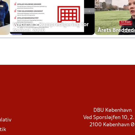
h
Webinar - Kampredigering for
foråret 2026
Årets Bredde
DBU København
Ved Sporsløjfen 10, 2.
lativ
2100 København 
tik