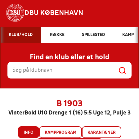
DBU KØBENHAVN
Hvad vil du søge efter?
KLUB/HOLD
RÆKKE
SPILLESTED
KAMP
INDHOLD OG NYHEDER
Find en klub eller et hold
STILLINGER, RESULTATER, KLUBBER OG
HOLD
B 1903
VinterBold U10 Drenge 1 (16) 5:5 Uge 12, Pulje 3
INFO
KAMPPROGRAM
KARANTÆNER