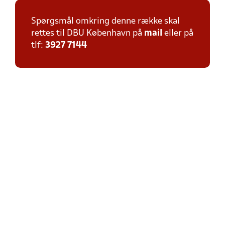
Spørgsmål omkring denne række skal
rettes til DBU København på
mail
eller på
tlf:
3927 7144