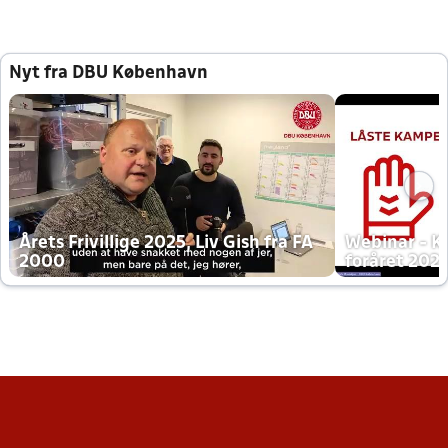
Nyt fra DBU København
Årets Frivillige 2025, Liv Gish fra FA
Webinar - K
2000
foråret 202