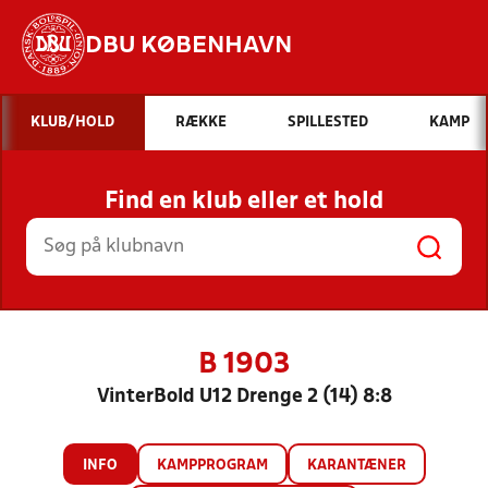
DBU KØBENHAVN
Hvad vil du søge efter?
KLUB/HOLD
RÆKKE
SPILLESTED
KAMP
INDHOLD OG NYHEDER
Find en klub eller et hold
STILLINGER, RESULTATER, KLUBBER OG
HOLD
B 1903
VinterBold U12 Drenge 2 (14) 8:8
INFO
KAMPPROGRAM
KARANTÆNER