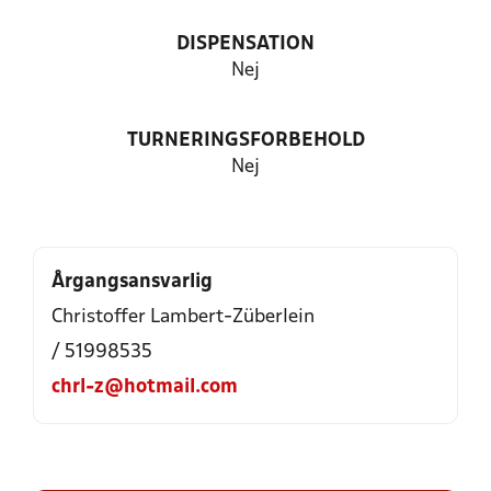
DISPENSATION
Nej
TURNERINGSFORBEHOLD
Nej
Årgangsansvarlig
Christoffer Lambert-Züberlein
/ 51998535
chrl-z@hotmail.com