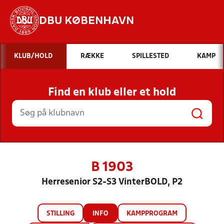
DBU KØBENHAVN
Hvad vil du søge efter?
KLUB/HOLD
RÆKKE
SPILLESTED
KAMP
INDHOLD OG NYHEDER
Find en klub eller et hold
STILLINGER, RESULTATER, KLUBBER OG
HOLD
B 1903
Herresenior S2-S3 VinterBOLD, P2
STILLING
INFO
KAMPPROGRAM