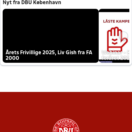
Nyt fra DBU København
Årets Frivillige 2025, Liv Gish fra FA
Webinar - K
2000
foråret 202