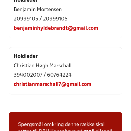
Holdleder
Benjamin Mortensen
20999105 / 20999105
benjaminhyldebrandt@gmail.com
Holdleder
Christian Høgh Marschall
394002007 / 60764224
christianmarschall7@gmail.com
Spørgsmål omkring denne række skal