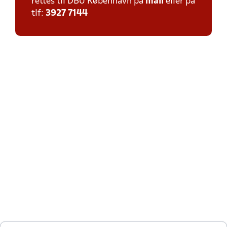
rettes til DBU København på
mail
eller på
tlf:
3927 7144